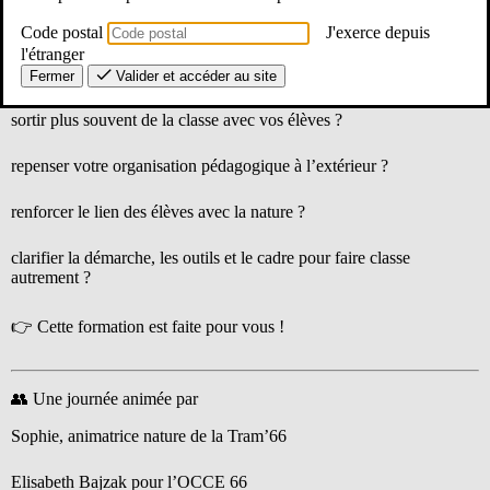
📍
Parc de Clairfont à Toulouges
Code postal
J'exerce depuis
l'étranger
Fermer
Valider et accéder au site
🌳 Vous avez envie de…
sortir plus souvent de la classe avec vos élèves ?
repenser votre organisation pédagogique à l’extérieur ?
renforcer le lien des élèves avec la nature ?
clarifier la démarche, les outils et le cadre pour faire classe
autrement ?
👉 Cette formation est faite pour vous !
👥 Une journée animée par
Sophie, animatrice nature de la Tram’66
Elisabeth Bajzak pour l’OCCE 66