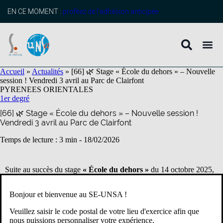
contenu
principal
EN CE MOMENT :
profitez de l’adhésion anticipée
Accueil
»
Actualités
»
[66] 🌿 Stage « École du dehors » – Nouvelle
session ! Vendredi 3 avril au Parc de Clairfont
PYRENEES ORIENTALES
1er degré
[66] 🌿 Stage « École du dehors » – Nouvelle session !
Vendredi 3 avril au Parc de Clairfont
Temps de lecture : 3 min -
18/02/2026
Suite au succès du stage
« École du dehors »
du 14 octobre 2025,
le
SE-Unsa 66
, l’
OCCE 66
et la
Tram’66
vous proposent une
nouvelle journée de formation :
Bonjour et bienvenue au SE-UNSA !
📅
Vendredi 3 avril 2026
Veuillez saisir le code postal de votre lieu d'exercice afin que
🕘
De 9h à 17h
nous puissions personnaliser votre expérience.