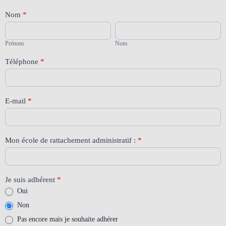
[66]
Nom
*
Stage
Prénom
Nom
"Ecole
du
Prénom
Nom
dehors"
-
Téléphone
*
vendredi
3
avril
2026
E-mail
*
Mon école de rattachement administratif :
*
Je suis adhérent
*
Oui
Non
Pas encore mais je souhaite adhérer