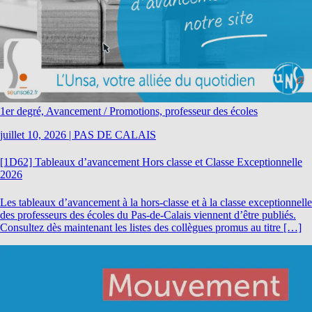
1er degré, Avancement / Promotions, professeur des écoles
juillet 10, 2026
|
PAS DE CALAIS
[1D62] Tableaux d’avancement Hors classe et Classe Exceptionnelle
2026
Les tableaux d’avancement à la hors-classe et à la classe exceptionnelle
des professeurs des écoles du Pas-de-Calais viennent d’être publiés.
Consultez dès maintenant les listes des collègues promus au titre […]