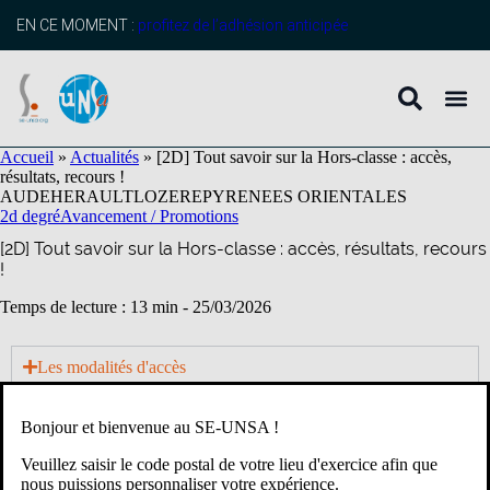
contenu
principal
EN CE MOMENT :
profitez de l’adhésion anticipée
Accueil
»
Actualités
»
[2D] Tout savoir sur la Hors-classe : accès,
résultats, recours !
AUDE
HERAULT
LOZERE
PYRENEES ORIENTALES
2d degré
Avancement / Promotions
[2D] Tout savoir sur la Hors-classe : accès, résultats, recours
!
Temps de lecture : 13 min -
25/03/2026
Les modalités d'accès
Les résultats CPE, PEPS, PLP, PsyEN et certifiés
Bonjour et bienvenue au SE-UNSA !
Comment faire un recours
Veuillez saisir le code postal de votre lieu d'exercice afin que
nous puissions personnaliser votre expérience.