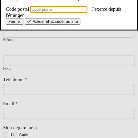
Votre section locale se tient à votre disposition si vous avez besoin
Code postal
J'exerce depuis
d’aide :
l'étranger
Fermer
Valider et accéder au site
Contactez-
Prénom
*
nous
2D
11-
Prénom
48-
66
Nom
Téléphone
*
Email
*
Mon département
11 - Aude