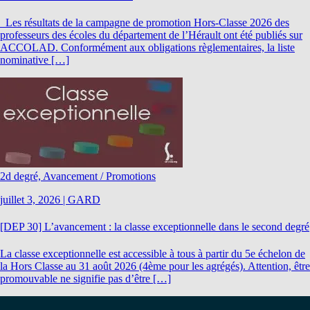
Les résultats de la campagne de promotion Hors-Classe 2026 des
professeurs des écoles du département de l’Hérault ont été publiés sur
ACCOLAD. Conformément aux obligations règlementaires, la liste
nominative […]
2d degré, Avancement / Promotions
juillet 3, 2026
|
GARD
[DEP 30] L’avancement : la classe exceptionnelle dans le second degré
La classe exceptionnelle est accessible à tous à partir du 5e échelon de
la Hors Classe au 31 août 2026 (4ème pour les agrégés). Attention, être
promouvable ne signifie pas d’être […]