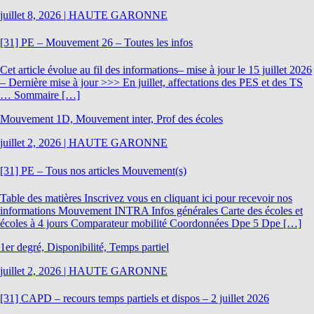
juillet 8, 2026
|
HAUTE GARONNE
[31] PE – Mouvement 26 – Toutes les infos
Cet article évolue au fil des informations– mise à jour le 15 juillet 2026
– Dernière mise à jour >>> En juillet, affectations des PES et des TS
… Sommaire […]
Mouvement 1D, Mouvement inter, Prof des écoles
juillet 2, 2026
|
HAUTE GARONNE
[31] PE – Tous nos articles Mouvement(s)
Table des matières Inscrivez vous en cliquant ici pour recevoir nos
informations Mouvement INTRA Infos générales Carte des écoles et
écoles à 4 jours Comparateur mobilité Coordonnées Dpe 5 Dpe […]
1er degré, Disponibilité, Temps partiel
juillet 2, 2026
|
HAUTE GARONNE
[31] CAPD – recours temps partiels et dispos – 2 juillet 2026