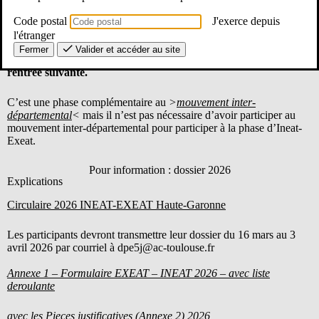
Code postal
J'exerce depuis
l'étranger
L’opération d’Ineat/Exeat permet à un enseignant titulaire du
Fermer
Valider et accéder au site
1er degré de demander un changement de département pour la
rentrée suivante.
C’est une phase complémentaire au
>
mouvement inter-
départemental
<
mais il n’est pas nécessaire d’avoir participer au
mouvement inter-départemental pour participer à la phase d’Ineat-
Exeat.
Pour information : dossier 2026
Explications
Circulaire 2026 INEAT-EXEAT Haute-Garonne
Les participants devront transmettre leur dossier du 16 mars au 3
avril 2026 par courriel à dpe5j@ac-toulouse.fr
Annexe 1 – Formulaire EXEAT – INEAT 2026 – avec liste
deroulante
avec les
Pieces justificatives (Annexe 2)
2026