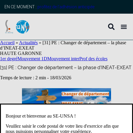
contenu
principal
EN CE MOMENT :
profitez de l’adhésion anticipée
Accueil
»
Actualités
»
[31] PE : Changer de département – la phase
d’INEAT-EXEAT
HAUTE GARONNE
1er degré
Mouvement 1D
Mouvement inter
Prof des écoles
[31] PE : Changer de département – la phase d’INEAT-EXEAT
Temps de lecture : 2 min -
18/03/2026
Bonjour et bienvenue au SE-UNSA !
Veuillez saisir le code postal de votre lieu d'exercice afin que
nous puissions personnaliser votre expérience.