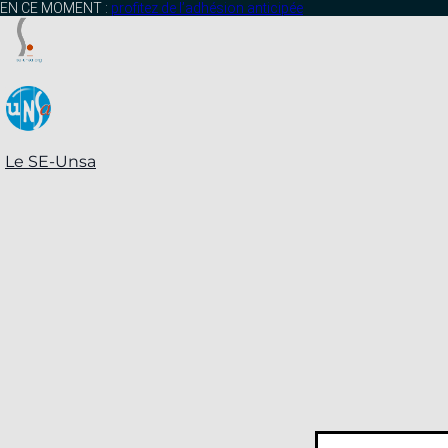
contenu
EN CE MOMENT :
profitez de l’adhésion anticipée
principal
Le SE-Unsa