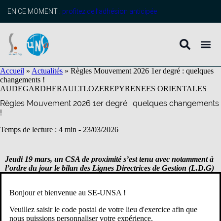
contenu
principal
EN CE MOMENT :
profitez de l’adhésion anticipée
Accueil
»
Actualités
»
Règles Mouvement 2026 1er degré : quelques
changements !
AUDE
GARD
HERAULT
LOZERE
PYRENEES ORIENTALES
Règles Mouvement 2026 1er degré : quelques changements
!
Temps de lecture : 4 min -
23/03/2026
Jeudi 19 mars, un CSA de proximité s’est tenu avec notamment à
l’ordre du jour le bilan des Lignes Directrices de Gestion (L.D.G)
2024 2025 et les LDG 2026.
Bonjour et bienvenue au SE-UNSA !
Pour rappel les LDG académiques sont l’ensemble des règles qui
traitent de la carrière (avancement notamment) et la mobilité
Veuillez saisir le code postal de votre lieu d'exercice afin que
(Mouvement) de tous les personnels de l’académie.
nous puissions personnaliser votre expérience.