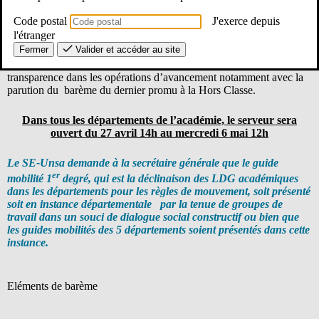
Code postal
J'exerce depuis
Cette année, seules les lignes directrices de gestion Mobilité ont été
modifiées et discutées en groupe de travail.
l'étranger
Fermer
Valider et accéder au site
L’Unsa éducation le regrette car nous demandons toujours plus de
transparence dans les opérations d’avancement notamment avec la
parution du barème du dernier promu à la Hors Classe.
Dans tous les départements de l’académie, le serveur sera
ouvert du 27 avril 14h au mercredi 6 mai 12h
Le SE-Unsa demande à la secrétaire générale que le guide
er
mobilité 1
degré, qui est la déclinaison des LDG académiques
dans les départements pour les règles de mouvement, soit présenté
soit en instance départementale par la tenue de groupes de
travail dans un souci de dialogue social constructif ou bien que
les guides mobilités des 5 départements soient présentés dans cette
instance.
Eléments de barème