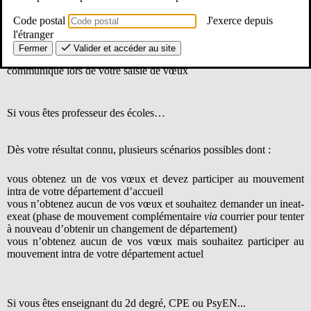
Les résultats sont prévus le
mercredi 11 mars 2026.
Code postal
J'exerce depuis
l'étranger
Vous serez destinataire d’un message sur votre boîte I-prof ainsi que
Fermer
Valider et accéder au site
d’un SMS sur le numéro de téléphone portable que vous avez
communiqué lors de votre saisie de vœux
Si vous êtes professeur des écoles…
Dès votre résultat connu, plusieurs scénarios possibles dont :
vous obtenez un de vos vœux et devez participer au mouvement
intra de votre département d’accueil
vous n’obtenez aucun de vos vœux et souhaitez demander un ineat-
exeat (phase de mouvement complémentaire
via
courrier pour tenter
à nouveau d’obtenir un changement de département)
vous n’obtenez aucun de vos vœux mais souhaitez participer au
mouvement intra de votre département actuel
Si vous êtes enseignant du 2d degré, CPE ou PsyEN...