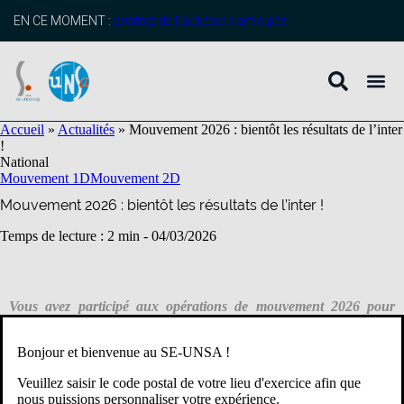
contenu
principal
EN CE MOMENT :
profitez de l’adhésion anticipée
Accueil
»
Actualités
»
Mouvement 2026 : bientôt les résultats de l’inter
!
National
Mouvement 1D
Mouvement 2D
Mouvement 2026 : bientôt les résultats de l’inter !
Temps de lecture : 2 min -
04/03/2026
Vous avez participé aux opérations de mouvement 2026 pour
changer de département /académie ? Sachez que les résultats
approchent et que, selon votre situation, des choix seront à
Bonjour et bienvenue au SE-UNSA !
opérer !
Veuillez saisir le code postal de votre lieu d'exercice afin que
nous puissions personnaliser votre expérience.