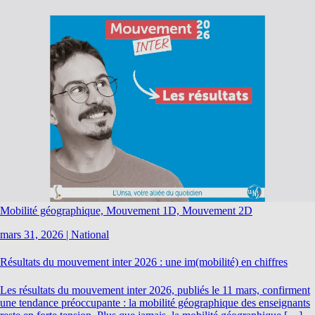
Mobilité géographique, Mouvement 1D, Mouvement 2D
mars 31, 2026
|
National
Résultats du mouvement inter 2026 : une im(mobilité) en chiffres
Les résultats du mouvement inter 2026, publiés le 11 mars, confirment
une tendance préoccupante : la mobilité géographique des enseignants