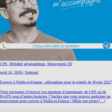
CPE, Mobilité géographique, Mouvement 2D
avril 24, 2026
|
National
Exercer à Wallis-et-Futuna : affectations pour la rentrée de février 2027
Vous envisagez d’exercer vos missions d’enseignant, de CPE ou de
PsyEN sous d’autres horizons ? Sachez que vous pouvez participer au
mouvement pour exercer à Wallis-et-Futuna ! Mûrir son projet […]