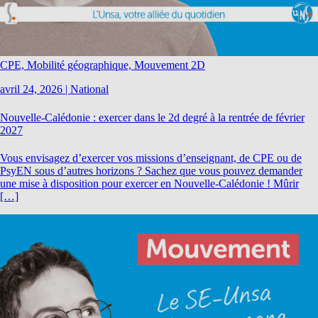
CPE, Mobilité géographique, Mouvement 2D
avril 24, 2026
|
National
Nouvelle-Calédonie : exercer dans le 2d degré à la rentrée de février
2027
Vous envisagez d’exercer vos missions d’enseignant, de CPE ou de
PsyEN sous d’autres horizons ? Sachez que vous pouvez demander
une mise à disposition pour exercer en Nouvelle-Calédonie ! Mûrir
[…]