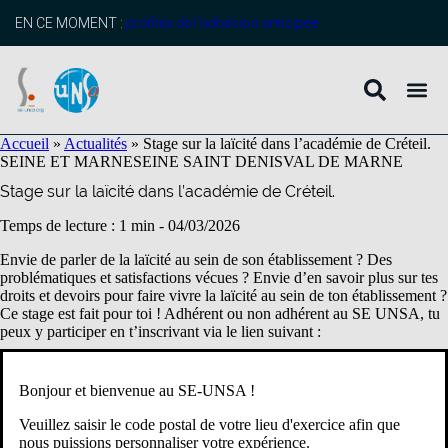
contenu
principal
EN CE MOMENT :
profitez de l’adhésion anticipée
Accueil
»
Actualités
»
Stage sur la laïcité dans l’académie de Créteil.
SEINE ET MARNE
SEINE SAINT DENIS
VAL DE MARNE
Stage sur la laïcité dans l’académie de Créteil.
Temps de lecture : 1 min -
04/03/2026
Envie de parler de la laïcité au sein de son établissement ? Des
problématiques et satisfactions vécues ? Envie d’en savoir plus sur tes
droits et devoirs pour faire vivre la laïcité au sein de ton établissement ?
Ce stage est fait pour toi ! Adhérent ou non adhérent au SE UNSA, tu
peux y participer en t’inscrivant via le lien suivant :
Stage « la laïcité dans mon établissement ». | Framaforms.org
Bonjour et bienvenue au SE-UNSA !
Ne tarde pas trop car il ne reste que quelques places pour ce stage.
Veuillez saisir le code postal de votre lieu d'exercice afin que
nous puissions personnaliser votre expérience.