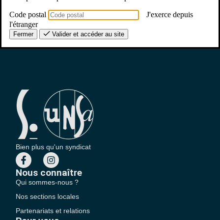
Partager
Code postal
J'exerce depuis
l'étranger
Fermer
Valider et accéder au site
Facebook
Mastodon
Email
Partager
Bien plus qu'un syndicat
Nous connaître
Qui sommes-nous ?
Nos sections locales
Partenariats et relations