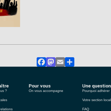
Facebook
Mastodon
Email
Partager
ître
Pour vous
Une question
us ?
On vous accompagne
Pourquoi adhérer
cales
Votre section loca
relations
FAQ