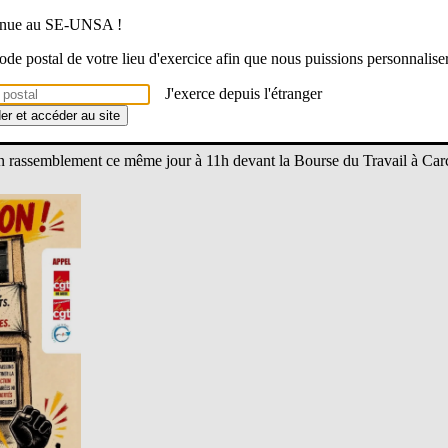
 des missions syndicales qui est fragilisé et quel que soit le syndicat.
venue au SE-UNSA !
 code postal de votre lieu d'exercice afin que nous puissions personnalise
nonce une atteinte aux droits syndicaux et appelle à la mobilisation po
al.
J'exerce depuis l'étranger
der et accéder au site
st organisée mercredi 13 mai à Carcassonne.
 un rassemblement ce même jour à 11h devant la Bourse du Travail à Ca