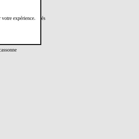
r votre expérience.
ur défendre les libertés
rcassonne