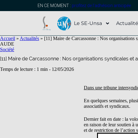
contenu
principal
EN CE MOMENT :
profitez de l’adhésion anticipée
Le SE-Unsa
Actualit
Accueil
»
Actualités
»
[11] Maire de Carcassonne : Nos organisations syn
AUDE
Société
[11] Maire de Carcassonne : Nos organisations syndicales et a
Temps de lecture : 1 min -
12/05/2026
Dans une tribune intersyndi
En quelques semaines, plusie
associatifs et syndicaux.
Dernier fait en date : la v
en raison de leur soutien à 
et de restriction de l’action 