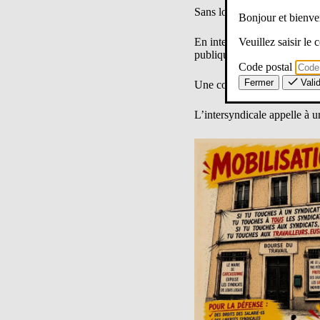
Sans locaux, c’est l’ensemble
Bonjour et bien
Veuillez saisir le
En intersyndicale, l’UNSA dé
publiques et le dialogue soci
Code postal
Fermer
Vali
Une conférence de presse e
L’intersyndicale appelle à