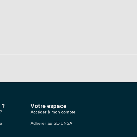
 ?
Votre espace
 ?
Accéder à mon compte
le
Adhérer au SE-UNSA