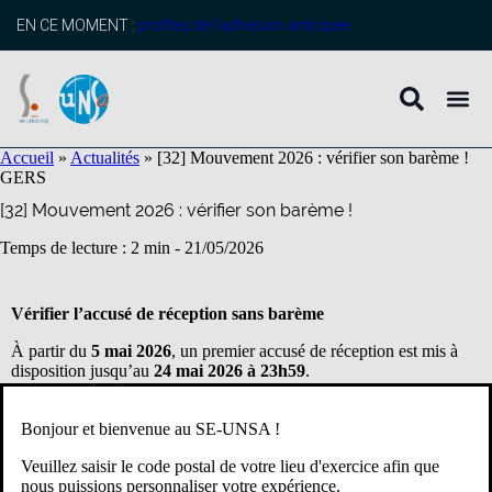
contenu
principal
EN CE MOMENT :
profitez de l’adhésion anticipée
Accueil
»
Actualités
»
[32] Mouvement 2026 : vérifier son barème !
GERS
[32] Mouvement 2026 : vérifier son barème !
Temps de lecture : 2 min -
21/05/2026
Vérifier l’accusé de réception sans barème
À partir du
5 mai 2026
, un premier accusé de réception est mis à
disposition jusqu’au
24 mai 2026 à 23h59
.
Ce document permet de contrôler que l’ensemble des vœux
Bonjour et bienvenue au SE-UNSA !
enregistrés correspond bien à vos demandes.
Veuillez saisir le code postal de votre lieu d'exercice afin que
Contrôler l’accusé de réception avec barème initial
nous puissions personnaliser votre expérience.