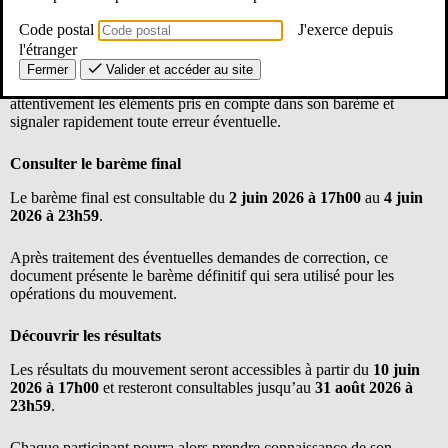
L’accusé de réception intégrant le barème initial est disponible du
Code postal
J'exerce depuis
25 mai 2026 à 17h00
au
1er juin 2026 à 23h59
.
l'étranger
Fermer
Valider et accéder au site
C’est une étape essentielle : chaque collègue doit vérifier
attentivement les éléments pris en compte dans son barème et
signaler rapidement toute erreur éventuelle.
Consulter le barème final
Le barème final est consultable du
2 juin 2026 à 17h00
au
4 juin
2026 à 23h59
.
Après traitement des éventuelles demandes de correction, ce
document présente le barème définitif qui sera utilisé pour les
opérations du mouvement.
Découvrir les résultats
Les résultats du mouvement seront accessibles à partir du
10 juin
2026 à 17h00
et resteront consultables jusqu’au
31 août 2026 à
23h59
.
Chaque participant pourra alors prendre connaissance de son