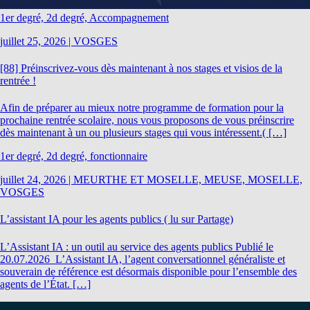
1er degré, 2d degré, Accompagnement
juillet 25, 2026
|
VOSGES
[88] Préinscrivez-vous dès maintenant à nos stages et visios de la
rentrée !
Afin de préparer au mieux notre programme de formation pour la
prochaine rentrée scolaire, nous vous proposons de vous préinscrire
dès maintenant à un ou plusieurs stages qui vous intéressent.( […]
1er degré, 2d degré, fonctionnaire
juillet 24, 2026
|
MEURTHE ET MOSELLE, MEUSE, MOSELLE,
VOSGES
L’assistant IA pour les agents publics ( lu sur Partage)
L’Assistant IA : un outil au service des agents publics Publié le
20.07.2026 L’Assistant IA, l’agent conversationnel généraliste et
souverain de référence est désormais disponible pour l’ensemble des
agents de l’État. […]