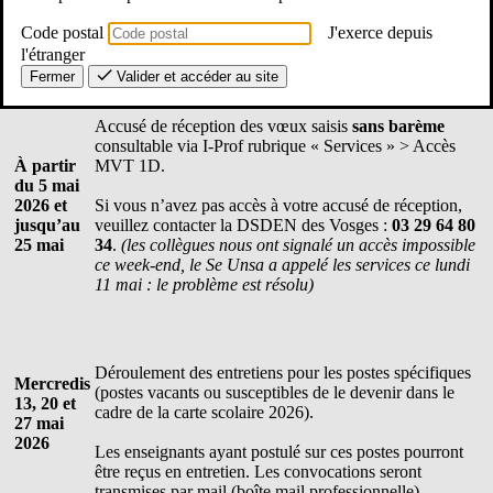
Code postal
J'exerce depuis
l'étranger
Fermer
Valider et accéder au site
Accusé de réception des vœux saisis
sans barème
consultable via I-Prof rubrique « Services » > Accès
À partir
MVT 1D.
du 5 mai
2026 et
Si vous n’avez pas accès à votre accusé de réception,
jusqu’au
veuillez contacter la DSDEN des Vosges :
03 29 64 80
25 mai
34
.
(les collègues nous ont signalé un accès impossible
ce week-end, le Se Unsa a appelé les services ce lundi
11 mai : le problème est résolu)
Déroulement des entretiens pour les postes spécifiques
Mercredis
(postes vacants ou susceptibles de le devenir dans le
13, 20 et
cadre de la carte scolaire 2026).
27 mai
2026
Les enseignants ayant postulé sur ces postes pourront
être reçus en entretien. Les convocations seront
transmises par mail (boîte mail professionnelle).