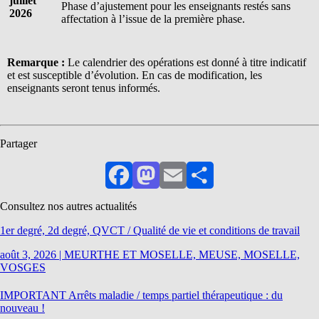
juillet
Phase d’ajustement pour les enseignants restés sans
2026
affectation à l’issue de la première phase.
Remarque :
Le calendrier des opérations est donné à titre indicatif
et est susceptible d’évolution. En cas de modification, les
enseignants seront tenus informés.
Partager
Facebook
Mastodon
Email
Partager
Consultez nos autres actualités
1er degré, 2d degré, QVCT / Qualité de vie et conditions de travail
août 3, 2026
|
MEURTHE ET MOSELLE, MEUSE, MOSELLE,
VOSGES
IMPORTANT Arrêts maladie / temps partiel thérapeutique : du
nouveau !