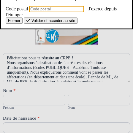
Code postal
J'exerce depuis
l'étranger
Fermer
Valider et accéder au site
Réunion
lauréat.es
CRPE
26
-
écoles
publiques
Nom
*
-
Académie
Prénom
Nom
de
Toulouse
Prénom
Nom
Date de naissance
*