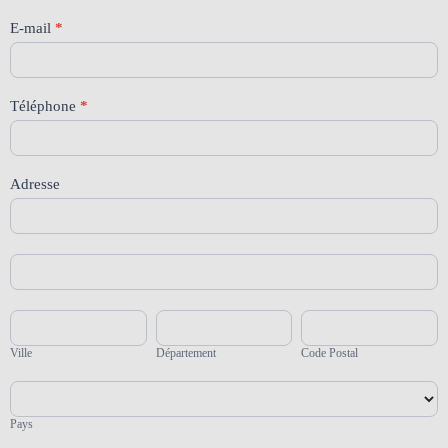
E-mail
*
Téléphone
*
Adresse
Adresse
Adresse
Ville
Département
Code
Postal
Ville
Département
Code Postal
Pays
Pays