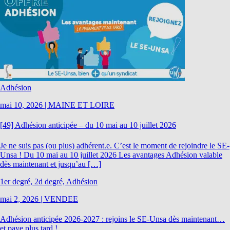
Adhésion
mai 10, 2026
|
MAINE ET LOIRE
[49] Adhésion anticipée – du 10 mai au 10 juillet 2026
Je ne suis pas (ou plus) adhérent.e. C’est le moment de rejoindre le SE-
Unsa ! Du 10 mai au 10 juillet 2026 Les avantages Adhésion valable
dès maintenant et jusqu’au […]
1er degré, 2d degré, Adhésion
mai 2, 2026
|
VENDEE
Adhésion anticipée 2026-2027 : rejoins le SE-Unsa dès maintenant…
et paye plus tard !