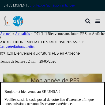
contenu
principal
EN CE MOMENT :
profitez de l’adhésion anticipée
Accueil
»
Actualités
»
[07] [1d] Bienvenue aux futurs PES en Ardèche
!
ARDECHE
DROME
HAUTE SAVOIE
ISERE
SAVOIE
1er degré
Entrant métier
[07] [1d] Bienvenue aux futurs PES en Ardèche !
Temps de lecture : 2 min -
29/05/2026
Bonjour et bienvenue au SE-UNSA !
Veuillez saisir le code postal de votre lieu d'exercice afin que
nous puissions personnaliser votre expérience.