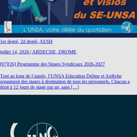
1er degré, 2d degré, AESH
juillet 14, 2026
|
ARDECHE, DROME
[07][26] Programme des Stages Syndicaux 2026-2027
Tout au long de l’année, l’UNSA Education Drôme et Ardèche
organisent des stages à destination de tous les personnels. Chacun a
droit à 12 jours de stage par an, sans […]