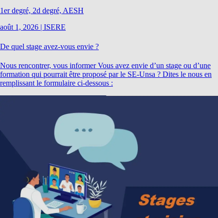
1er degré, 2d degré, AESH
août 1, 2026
|
ISERE
De quel stage avez-vous envie ?
Nous rencontrer, vous informer Vous avez envie d’un stage ou d’une
formation qui pourrait être proposé par le SE-Unsa ? Dites le nous en
remplissant le formulaire ci-dessous :