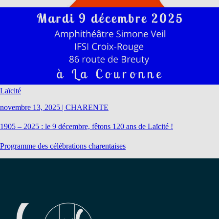
Laïcité
novembre 13, 2025
|
CHARENTE
1905 – 2025 : le 9 décembre, fêtons 120 ans de Laïcité !
Programme des célébrations charentaises