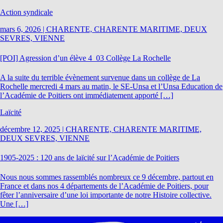
Action syndicale
mars 6, 2026
|
CHARENTE, CHARENTE MARITIME, DEUX
SEVRES, VIENNE
[POI] Agression d’un élève 4_03 Collège La Rochelle
A la suite du terrible évènement survenue dans un collège de La
Rochelle mercredi 4 mars au matin, le SE-Unsa et l’Unsa Education de
l’Académie de Poitiers ont immédiatement apporté […]
Laïcité
décembre 12, 2025
|
CHARENTE, CHARENTE MARITIME,
DEUX SEVRES, VIENNE
1905-2025 : 120 ans de laïcité sur l’Académie de Poitiers
Nous nous sommes rassemblés nombreux ce 9 décembre, partout en
France et dans nos 4 départements de l’Académie de Poitiers, pour
fêter l’anniversaire d’une loi importante de notre Histoire collective.
Une […]