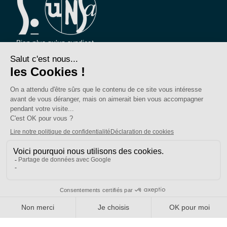
Bien plus qu'un syndicat
Nous connaître
Qui sommes-nous ?
Nos sections locales
Partenariats et relations
Pour vous
On vous accompagne
Une question ?
Pourquoi adhérer ?
Votre section locale
FAQ
Nous contacter
Votre espace
Accéder à mon compte