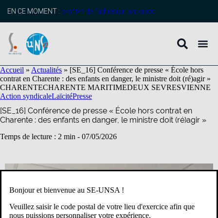
contenu
principal
EN CE MOMENT :
profitez de l’adhésion anticipée
Accueil
»
Actualités
»
[SE_16] Conférence de presse « École hors
contrat en Charente : des enfants en danger, le ministre doit (ré)agir »
CHARENTE
CHARENTE MARITIME
DEUX SEVRES
VIENNE
Action syndicale
Laïcité
Presse
[SE_16] Conférence de presse « École hors contrat en
Charente : des enfants en danger, le ministre doit (ré)agir »
Temps de lecture : 2 min -
07/05/2026
Bonjour et bienvenue au SE-UNSA !
Veuillez saisir le code postal de votre lieu d'exercice afin que
nous puissions personnaliser votre expérience.