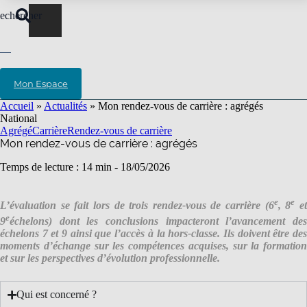
echercher
Mon Espace
Accueil
»
Actualités
»
Mon rendez-vous de carrière : agrégés
National
Agrégé
Carrière
Rendez-vous de carrière
Mon rendez-vous de carrière : agrégés
Temps de lecture : 14 min -
18/05/2026
e
e
L’évaluation se fait lors de trois rendez-vous de carrière (6
, 8
e
e
9
échelons) dont les conclusions impacteront l’avancement des
échelons 7 et 9 ainsi que l’accès à la hors-classe. Ils doivent être des
moments d’échange sur les compétences acquises, sur la formation
et sur les perspectives d’évolution professionnelle.
Qui est concerné ?