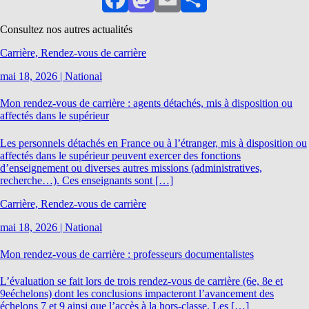
Facebook
Mastodon
Email
Partager
Consultez nos autres actualités
Carrière, Rendez-vous de carrière
mai 18, 2026
|
National
Mon rendez-vous de carrière : agents détachés, mis à disposition ou
affectés dans le supérieur
Les personnels détachés en France ou à l’étranger, mis à disposition ou
affectés dans le supérieur peuvent exercer des fonctions
d’enseignement ou diverses autres missions (administratives,
recherche…). Ces enseignants sont […]
Carrière, Rendez-vous de carrière
mai 18, 2026
|
National
Mon rendez-vous de carrière : professeurs documentalistes
L’évaluation se fait lors de trois rendez-vous de carrière (6e, 8e et
9eéchelons) dont les conclusions impacteront l’avancement des
échelons 7 et 9 ainsi que l’accès à la hors-classe. Les […]