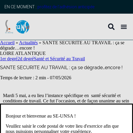
contenu
principal
EN CE MOMENT :
profitez de l’adhésion anticipée
Accueil
»
Actualités
»
SANTE SECURITE AU TRAVAIL : ça se
dégrade…encore !
LOIRE ATLANTIQUE
1er degré
2d degré
Santé et Sécurité au Travail
SANTE SECURITE AU TRAVAIL : ça se dégrade…encore !
Temps de lecture : 2 min -
07/05/2026
Mardi 5 mai, a eu lieu l’instance spécifique en santé sécurité et
conditions de travail. Ce fut l’occasion, et de façon unanime au sein
des représentants syndicaux de faire un bilan concernant la santé et
la sécurité des agents et des agentes.
Bonjour et bienvenue au SE-UNSA !
Veuillez saisir le code postal de votre lieu d'exercice afin que
nous puissions personnaliser votre expérience.