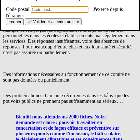
1834 fiches du registre santé sécurité au travail depuis fin août
2025. Une grande majorité de problématiques psycho-sociales dues
Code postal
J'exerce depuis
à l’inclusion sans moyens suffisants, mais également à des tensions
l'étranger
croissantes entre hiérarchie et personnels, entre collègues, à des
Fermer
Valider et accéder au site
violences physiques et verbales de la part d’élèves et d’adultes. Un
manque de remplaçant.es augmentant la charge de travail des
personnel.les dans les écoles et établissements mais également dans
les services. Des réponses insuffisantes, voire des absences de
réponses. Pour beaucoup d’entre elles et eux leur santé et sécurité
n’est pas assurée ou partiellement.
Des informations nécessaires au fonctionnement de ce comité ne
sont pas données ou partiellement.
Des problématiques d’amiante récurrentes dans les bâtis que les
pouvoirs publics ne prennent pas suffisamment au sérieux….
Bientôt nous atteindrons 2000 fiches. Notre
demande est claire : pouvoir travailler en
concertation et de façon efficace et préventive sur
plusieurs points comme l’inclusion, le bâti scolaire,
le dérèglement climatique et ses conséquences dans