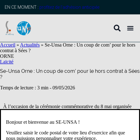
contenu
principal
EN CE MOMENT :
profitez de l’adhésion anticipée
Accueil
»
Actualités
»
Se-Unsa Orne : Un coup de com’ pour le hors
contrat à Sées ?
ORNE
Laïcité
Se-Unsa Orne : Un coup de com’ pour le hors contrat à Sées
?
Temps de lecture : 3 min -
09/05/2026
À l’occasion de la cérémonie commémorative du 8 mai organisée
par la municipalité de Sées, plusieurs participants ont été surpris par
certaines prises de position et attitudes observées durant le
Bonjour et bienvenue au SE-UNSA !
déroulement officiel de l’événement.
Veuillez saisir le code postal de votre lieu d'exercice afin que
Acte 1 : la stupéfaction
nous puissions personnaliser votre expérience.