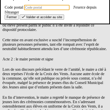
Code postal
J'exerce depuis
Avant le salut aux corps constitués, Monsieur le Maire a appelé
avec insistance les élèves de l’établissement de la Croix des Vents
l'étranger
(école catholique traditionaliste hors contrat) afin qu’ils viennent se
Fermer
Valider et accéder au site
placer, avec leur abbé, derrière les élus présents. Aucun autre enfant
ou élève présent parmi le public n’a été invité à rejoindre ce
dispositif protocolaire.
Cette mise en avant exclusive a suscité l’incompréhension de
plusieurs personnes présentes, tant elle rompait avec l’esprit de
neutralité habituellement attendu lors d’une cérémonie républicaine.
Acte 2 : le maire persiste et signe
Lors de son discours précédant le verre de l’amitié, le maire a cité à
deux reprises l’école de la Croix des Vents. Aucune autre école de
la commune, qu’elle soit publique ou privée sous contrat, n’a été
évoquée, malgré la présence de jeunes élus du Conseil Municipal
des Jeunes ainsi que d’enfants présents dans la salle.
En fin d’intervention, le maire a regretté le manque de présence de
jeunes lors des cérémonies commémoratives. En s’adressant
ostensiblement aux élèves en uniforme de la Croix des Vents, il a