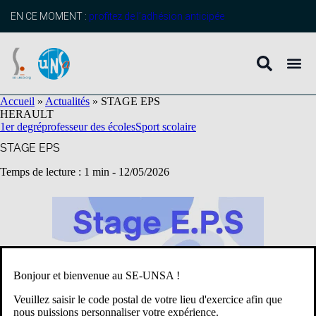
contenu
principal
EN CE MOMENT :
profitez de l’adhésion anticipée
Accueil
»
Actualités
»
STAGE EPS
HERAULT
1er degré
professeur des écoles
Sport scolaire
STAGE EPS
Temps de lecture : 1 min -
12/05/2026
Bonjour et bienvenue au SE-UNSA !
Veuillez saisir le code postal de votre lieu d'exercice afin que
nous puissions personnaliser votre expérience.