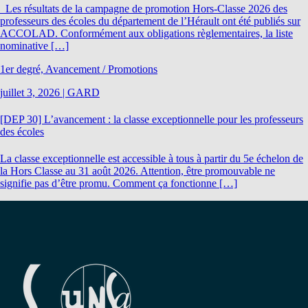
Les résultats de la campagne de promotion Hors-Classe 2026 des
professeurs des écoles du département de l’Hérault ont été publiés sur
ACCOLAD. Conformément aux obligations règlementaires, la liste
nominative […]
1er degré, Avancement / Promotions
juillet 3, 2026
|
GARD
[DEP 30] L’avancement : la classe exceptionnelle pour les professeurs
des écoles
La classe exceptionnelle est accessible à tous à partir du 5e échelon de
la Hors Classe au 31 août 2026. Attention, être promouvable ne
signifie pas d’être promu. Comment ça fonctionne […]