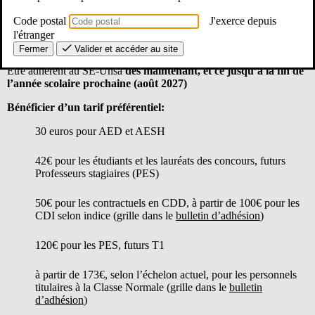
N’attendez pas la rentrée pour adhérer, profitez de notre offre
d’adhésion anticipée!
Code postal
J'exerce depuis
l'étranger
Plusieurs avantages :
Fermer
Valider et accéder au site
Être adhérent au SE-Unsa
dès maintenant, et ce jusqu’à la fin de
l’année scolaire prochaine (août 2027)
Bénéficier d’un tarif préférentiel:
30 euros pour AED et AESH
42€ pour les étudiants et les lauréats des concours, futurs
Professeurs stagiaires (PES)
50€ pour les contractuels en CDD, à partir de 100€ pour les
CDI selon indice (grille dans le
bulletin d’adhésion
)
120€ pour les PES, futurs T1
à partir de 173€, selon l’échelon actuel, pour les personnels
titulaires à la Classe Normale (grille dans le
bulletin
d’adhésion
)