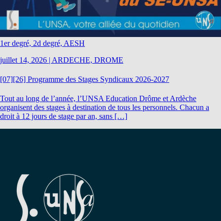
1er degré, 2d degré, AESH
juillet 14, 2026
|
ARDECHE, DROME
[07][26] Programme des Stages Syndicaux 2026-2027
Tout au long de l’année, l’UNSA Education Drôme et Ardèche
organisent des stages à destination de tous les personnels. Chacun a
droit à 12 jours de stage par an, sans […]