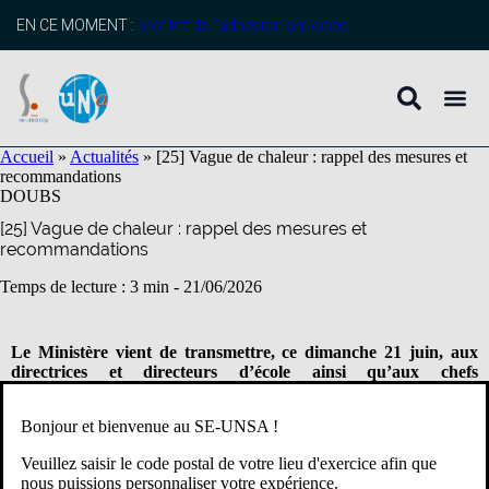
contenu
principal
EN CE MOMENT :
profitez de l’adhésion anticipée
Accueil
»
Actualités
»
[25] Vague de chaleur : rappel des mesures et
recommandations
DOUBS
[25] Vague de chaleur : rappel des mesures et
recommandations
Temps de lecture : 3 min -
21/06/2026
Le Ministère vient de transmettre, ce dimanche 21 juin, aux
directrices et directeurs d’école ainsi qu’aux chefs
d’établissement le rappel des mesures et recommandations
(plan ministériel de gestion des vagues de chaleur)
.
Bonjour et bienvenue au SE-UNSA !
La plupart des directeurs et chefs d’établissement ayant signalé
Veuillez saisir le code postal de votre lieu d'exercice afin que
avoir besoin de davantage de lisibilité sur les règles en vigueur
nous puissions personnaliser votre expérience.