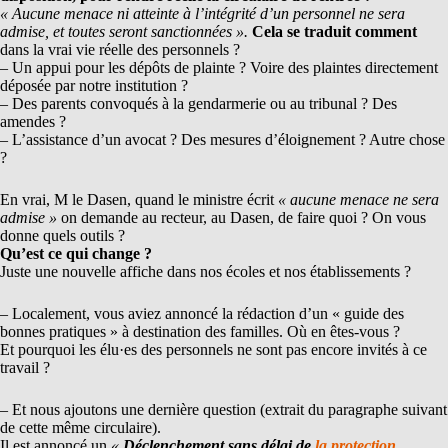
« Aucune menace ni atteinte à l’intégrité d’un personnel ne sera
admise, et toutes seront sanctionnées ».
Cela se traduit comment
dans la vrai vie réelle des personnels ?
– Un appui pour les dépôts de plainte ? Voire des plaintes directement
déposée par notre institution ?
– Des parents convoqués à la gendarmerie ou au tribunal ? Des
amendes ?
– L’assistance d’un avocat ? Des mesures d’éloignement ? Autre chose
?
En vrai, M le Dasen, quand le ministre écrit
« aucune menace ne sera
admise »
on demande au recteur, au Dasen, de faire quoi ? On vous
donne quels outils ?
Qu’est ce qui change ?
Juste une nouvelle affiche dans nos écoles et nos établissements ?
– Localement, vous aviez annoncé la rédaction d’un « guide des
bonnes pratiques » à destination des familles. Où en êtes-vous ?
Et pourquoi les élu·es des personnels ne sont pas encore invités à ce
travail ?
– Et nous ajoutons une dernière question (extrait du paragraphe suivant
de cette même circulaire).
Il est annoncé un
«
Déclenchement sans délai de
la protection