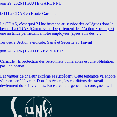
juin 29, 2026
|
HAUTE GARONNE
[31] La CDAS en Haute-Garonne
La CDAS, c’est quoi ? Une instance au service des collègues dans le
besoin La CDAS (Commission Départementale d’Action Sociale) est
une instance permettant à notre employeur (après avis des […]
1er degré, Action syndicale, Santé et Sécurité au Travail
juin 24, 2026
|
HAUTES PYRENEES
Canicule : la protection des personnels vulnérables est une obligation,
pas une option
Les vagues de chaleur extrême se succèdent. Cette tendance va encore
s’accentuer à l’avenir. Dans les écoles, les conditions de travail
deviennent donc invivables. Face à cette urgence, les consignes […]