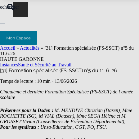
echercher
Mon Espace
Accueil
»
Actualités
»
[31] Formation spécialisée (FS-SSCT) n°5 du
11-6-26
HAUTE GARONNE
Instances
Santé et Sécurité au Travail
[31] Formation spécialisée (FS-SSCT) n°5 du 11-6-26
Temps de lecture : 10 min -
13/06/2026
Cinquième et dernière Formation Spécialisée (FS-SSCT) de l’année
scolaire
Présent·es pour la Dsden :
M. MENDIVE Christian (Dasen), Mme
ROCHETTE (SG), M VIAL (Daasen),
Mme SEGA Hélène et
M.
GROSSET Vivian (Conseiller·es de Prévention Départemental),
Pour les syndicats :
Unsa-Education, CGT, FO, FSU.