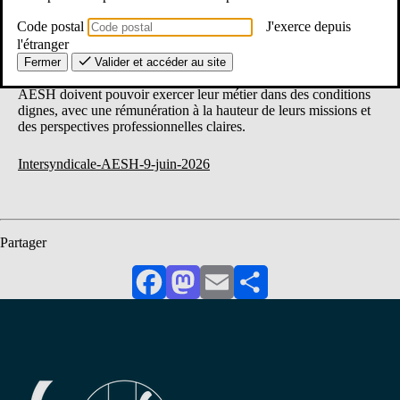
Code postal
J'exerce depuis
l'étranger
Pour le SE-Unsa, les AESH doivent enfin bénéficier d’un
véritable statut de la fonction publique. Cette revendication est
Fermer
Valider et accéder au site
portée depuis longtemps par notre organisation syndicale : les
AESH doivent pouvoir exercer leur métier dans des conditions
dignes, avec une rémunération à la hauteur de leurs missions et
des perspectives professionnelles claires.
Intersyndicale-AESH-9-juin-2026
Partager
Facebook
Mastodon
Email
Partager