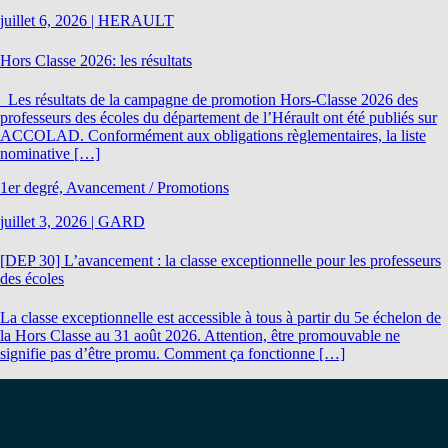
juillet 6, 2026
|
HERAULT
Hors Classe 2026: les résultats
Les résultats de la campagne de promotion Hors-Classe 2026 des
professeurs des écoles du département de l’Hérault ont été publiés sur
ACCOLAD. Conformément aux obligations règlementaires, la liste
nominative […]
1er degré, Avancement / Promotions
juillet 3, 2026
|
GARD
[DEP 30] L’avancement : la classe exceptionnelle pour les professeurs
des écoles
La classe exceptionnelle est accessible à tous à partir du 5e échelon de
la Hors Classe au 31 août 2026. Attention, être promouvable ne
signifie pas d’être promu. Comment ça fonctionne […]