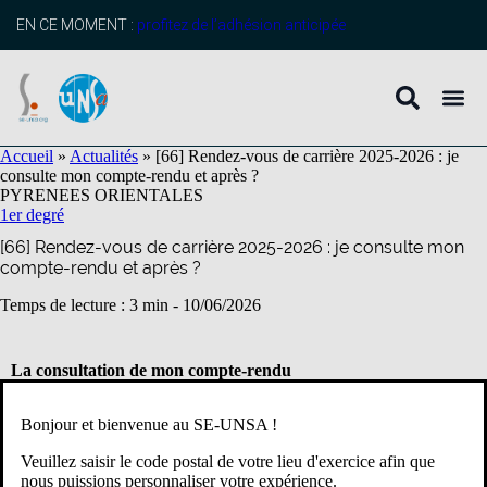
contenu
principal
EN CE MOMENT :
profitez de l’adhésion anticipée
Accueil
»
Actualités
»
[66] Rendez-vous de carrière 2025-2026 : je
consulte mon compte-rendu et après ?
PYRENEES ORIENTALES
1er degré
[66] Rendez-vous de carrière 2025-2026 : je consulte mon
compte-rendu et après ?
Temps de lecture : 3 min -
10/06/2026
La consultation de mon compte-rendu
Vous avez reçu ou vous allez bientôt recevoir un message dans I-
Bonjour et bienvenue au SE-UNSA !
Prof vous informant que vous pouvez prendre connaissance du
compte-rendu de votre rendez-vous de carrière dans SIAE (Système
Veuillez saisir le code postal de votre lieu d'exercice afin que
d’Information et d’Aide à l’Evaluation) accessible dans la partie
nous puissions personnaliser votre expérience.