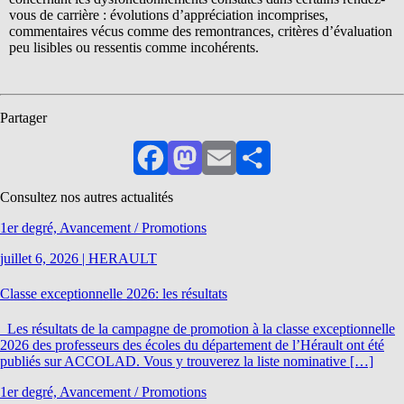
vous de carrière : évolutions d’appréciation incomprises,
commentaires vécus comme des remontrances, critères d’évaluation
peu lisibles ou ressentis comme incohérents.
Partager
Facebook
Mastodon
Email
Partager
Consultez nos autres actualités
1er degré, Avancement / Promotions
juillet 6, 2026
|
HERAULT
Classe exceptionnelle 2026: les résultats
Les résultats de la campagne de promotion à la classe exceptionnelle
2026 des professeurs des écoles du département de l’Hérault ont été
publiés sur ACCOLAD. Vous y trouverez la liste nominative […]
1er degré, Avancement / Promotions