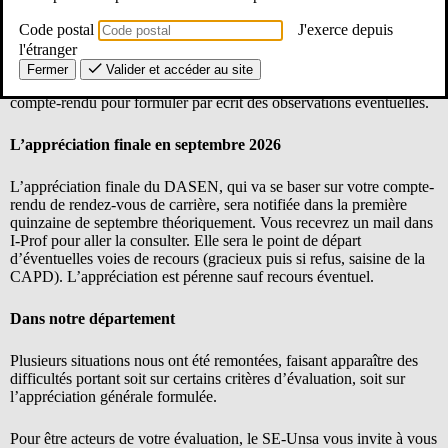
« Les services » de votre espace I-Prof.
Code postal
J'exerce depuis
Après avoir coché et validé la prise de connaissance de votre
l'étranger
compte-rendu, vous pouvez compléter la partie « Observations de
Fermer
Valider et accéder au site
l’agent » dans un délai de 2 semaines à partir de la consultation du
compte-rendu pour formuler par écrit des observations éventuelles.
L’appréciation finale en septembre 2026
L’appréciation finale du DASEN, qui va se baser sur votre compte-
rendu de rendez-vous de carrière, sera notifiée dans la première
quinzaine de septembre théoriquement. Vous recevrez un mail dans
I-Prof pour aller la consulter. Elle sera le point de départ
d’éventuelles voies de recours (gracieux puis si refus, saisine de la
CAPD). L’appréciation est pérenne sauf recours éventuel.
Dans notre département
Plusieurs situations nous ont été remontées, faisant apparaître des
difficultés portant soit sur certains critères d’évaluation, soit sur
l’appréciation générale formulée.
Pour être acteurs de votre évaluation, le SE-Unsa vous invite à vous