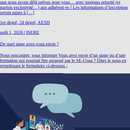
que nous avons déjà prévus pour vous… avec toujours priorité (et
parfois exclusivité…) aux adhérent·es ! Les informations d’inscription
seront mises à […]
1er degré, 2d degré, AESH
août 1, 2026
|
ISERE
De quel stage avez-vous envie ?
Nous rencontrer, vous informer Vous avez envie d’un stage ou d’une
formation qui pourrait être proposé par le SE-Unsa ? Dites le nous en
remplissant le formulaire ci-dessous :