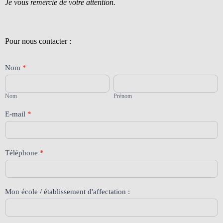
Je vous remercie de votre attention.
Pour nous contacter :
Contact
Nom
*
88
Nom
Prénom
Nom
Prénom
E-mail
*
Téléphone
*
Mon école / établissement d'affectation :