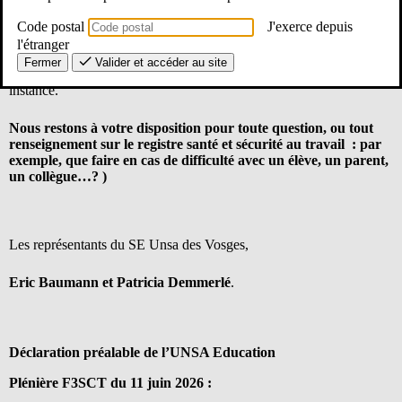
Ce jeudi 11 juin, une réunion a réuni organisations syndicales
Code postal
J'exerce depuis
représentatives et administration : la Formation Spécialisée
Santé, Sécurité et Conditions de travail (FSSSCT ou F3SCT).
l'étranger
Fermer
Valider et accéder au site
Veillez trouver ci dessous la déclaration de notre syndicat à cette
instance.
Nous restons à votre disposition pour toute question, ou tout
renseignement sur le registre santé et sécurité au travail : par
exemple, que faire en cas de difficulté avec un élève, un parent,
un collègue…? )
Les représentants du SE Unsa des Vosges,
Eric Baumann et Patricia Demmerlé
.
Déclaration préalable de
l’UNSA Education
Plénière F3SCT du 1
1 juin 2026 :