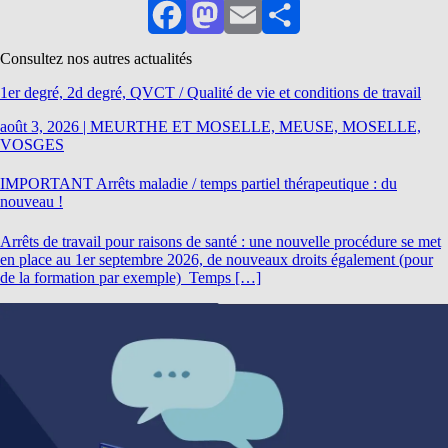
Facebook
Mastodon
Email
Partager
Consultez nos autres actualités
1er degré, 2d degré, QVCT / Qualité de vie et conditions de travail
août 3, 2026
|
MEURTHE ET MOSELLE, MEUSE, MOSELLE,
VOSGES
IMPORTANT Arrêts maladie / temps partiel thérapeutique : du
nouveau !
Arrêts de travail pour raisons de santé : une nouvelle procédure se met
en place au 1er septembre 2026, de nouveaux droits également (pour
de la formation par exemple) Temps […]