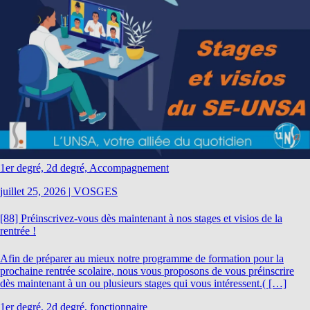
1er degré, 2d degré, Accompagnement
juillet 25, 2026
|
VOSGES
[88] Préinscrivez-vous dès maintenant à nos stages et visios de la
rentrée !
Afin de préparer au mieux notre programme de formation pour la
prochaine rentrée scolaire, nous vous proposons de vous préinscrire
dès maintenant à un ou plusieurs stages qui vous intéressent.( […]
1er degré, 2d degré, fonctionnaire