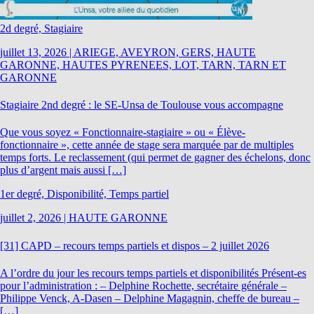
2d degré, Stagiaire
juillet 13, 2026
|
ARIEGE, AVEYRON, GERS, HAUTE
GARONNE, HAUTES PYRENEES, LOT, TARN, TARN ET
GARONNE
Stagiaire 2nd degré : le SE-Unsa de Toulouse vous accompagne
Que vous soyez « Fonctionnaire-stagiaire » ou « Élève-
fonctionnaire », cette année de stage sera marquée par de multiples
temps forts. Le reclassement (qui permet de gagner des échelons, donc
plus d’argent mais aussi […]
1er degré, Disponibilité, Temps partiel
juillet 2, 2026
|
HAUTE GARONNE
[31] CAPD – recours temps partiels et dispos – 2 juillet 2026
A l’ordre du jour les recours temps partiels et disponibilités Présent-es
pour l’administration : – Delphine Rochette, secrétaire générale –
Philippe Venck, A-Dasen – Delphine Magagnin, cheffe de bureau –
[…]