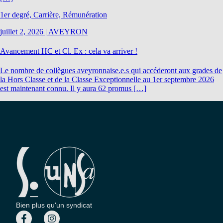
1er degré, Carrière, Rémunération
juillet 2, 2026
|
AVEYRON
Avancement HC et Cl. Ex : cela va arriver !
Le nombre de collègues aveyronnaise.e.s qui accéderont aux grades de
la Hors Classe et de la Classe Exceptionnelle au 1er septembre 2026
est maintenant connu. Il y aura 62 promus […]
Bien plus qu'un syndicat