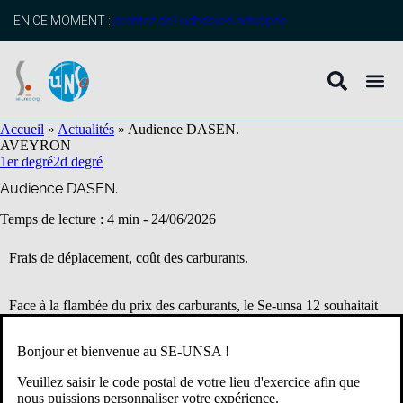
contenu
principal
EN CE MOMENT :
profitez de l’adhésion anticipée
Accueil
»
Actualités
»
Audience DASEN.
AVEYRON
1er degré
2d degré
Audience DASEN.
Temps de lecture : 4 min -
24/06/2026
Frais de déplacement, coût des carburants.
Face à la flambée du prix des carburants, le Se-unsa 12 souhaitait
faire un point sur la prise en charge des déplacements dans
l’Aveyron. L’audience demandée le 17 avril s’est finalement tenue
Bonjour et bienvenue au SE-UNSA !
fin juin…On a vu mieux en termes de délais, mais Mme la Dasen
s’engage à prévoir un calendrier de bilatérales pour l’an prochain
Veuillez saisir le code postal de votre lieu d'exercice afin que
plus resserré.
nous puissions personnaliser votre expérience.