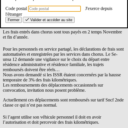
Nous étions intervenus il y a 3 ans pour faire évoluer les enveloppes
Code postal
J'exerce depuis
données aux circonscriptions pour les personnels itinérants. Cette
l'étranger
demande a été entendue au niveau des académies, et un relèvement
Fermer
Valider et accéder au site
a bien eu lieu.
Les frais entrés dans chorus sont tous payés en 2 temps Novembre
et fin d’année.
Pour les personnels en service partagé, les déclarations de frais sont
automatisées et enregistrées par les services dans chorus. Le Se-
unsa 12 demande une vigilance sur le choix du départ entre
résidence administrative et résidence familiale, les trajets
remboursés doivent être réels…
Nous avons demandé si les ISSR étaient concernées par la hausse
temporaire de 3% des frais kilométriques.
Les remboursements des déplacements occasionnels sur
convocation, invitation nous posent problème.
Actuellement ces déplacements sont remboursés sur tarif Sncf 2nde
classe ce qui n’est pas normal.
Si l’agent utilise son véhicule personnel il doit en avoir
l’autorisation et doit percevoir des frais kilométriques.