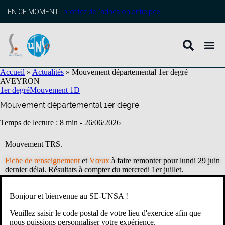
contenu
principal
EN CE MOMENT :
profitez de l’adhésion anticipée
Accueil
»
Actualités
»
Mouvement départemental 1er degré
AVEYRON
1er degré
Mouvement 1D
Mouvement départemental 1er degré
Temps de lecture : 8 min -
26/06/2026
Mouvement TRS.
Fiche de renseignement
et
Vœux
à faire remonter pour lundi 29 juin
dernier délai. Résultats à compter du mercredi 1er juillet.
ia12-mouvement1d@ac-toulouse.fr
Bonjour et bienvenue au SE-UNSA !
NB : L’ordonnancement des voeux se fait directement dans le
Veuillez saisir le code postal de votre lieu d'exercice afin que
tableau des supports cette année (indiquer le rang du vœu en
nous puissions personnaliser votre expérience.