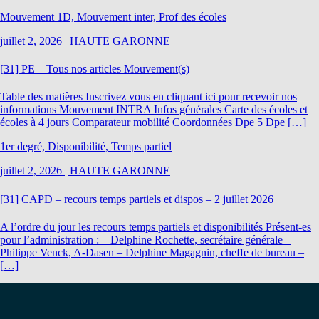
Mouvement 1D, Mouvement inter, Prof des écoles
juillet 2, 2026
|
HAUTE GARONNE
[31] PE – Tous nos articles Mouvement(s)
Table des matières Inscrivez vous en cliquant ici pour recevoir nos
informations Mouvement INTRA Infos générales Carte des écoles et
écoles à 4 jours Comparateur mobilité Coordonnées Dpe 5 Dpe […]
1er degré, Disponibilité, Temps partiel
juillet 2, 2026
|
HAUTE GARONNE
[31] CAPD – recours temps partiels et dispos – 2 juillet 2026
A l’ordre du jour les recours temps partiels et disponibilités Présent-es
pour l’administration : – Delphine Rochette, secrétaire générale –
Philippe Venck, A-Dasen – Delphine Magagnin, cheffe de bureau –
[…]