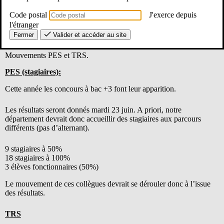
dernière colonne).
Code postal
J'exerce depuis
l'étranger
Pour toute question, permanence ce week-end : 0565426315 ou
12@se-unsa.org.
Fermer
Valider et accéder au site
Mouvements PES et TRS.
PES (stagiaires):
Cette année les concours à bac +3 font leur apparition.
Les résultats seront donnés mardi 23 juin. A priori, notre
département devrait donc accueillir des stagiaires aux parcours
différents (pas d’alternant).
9 stagiaires à 50%
18 stagiaires à 100%
3 élèves fonctionnaires (50%)
Le mouvement de ces collègues devrait se dérouler donc à l’issue
des résultats.
TRS