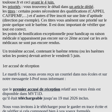
toulouse.fr et ceci
avant le 4 juin.
les
priorités
: vous trouverez le détail dans
un article dédié
.
les
titres
: certains postes nécessitent des qualifications (CAPPEI,
CAFIPEMF,…) et d’autres d’être inscrit sur une liste d’aptitude
(direction par exemple). Ces titres vous amènent une priorité sur le
poste quelque soit le barème. Il est donc important de vérifier que
tout est correct.
les points de bonification exceptionnelle pour handicap ou raison
médicale n’apparaissent pas encore sur ce 2ème accusé car les avis
médicaux ne sont pas encore rendus.
Un troisième accusé, contenant le barème retenu (ou les barèmes
selon les postes) devrait arriver le vendredi 5 juin.
1er accusé de réception
Le mardi 6 mai, nous avons reçu un courriel dans nos écoles et sur
notre messagerie I-Prof nous informant :
que le
premier accusé de réception
relatif aux vœux émis est
disponible dans MVT1D.
qu’il était
téléchargeable
jusqu’au 19 mai 2026 inclus.
Nous vous invitons à le télécharger pour le garder en trace écrite et
de vérifier si cela correspond bien à vos voeux formulés.