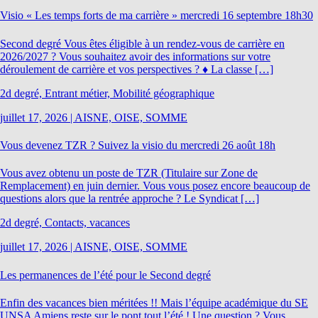
Visio « Les temps forts de ma carrière » mercredi 16 septembre 18h30
Second degré Vous êtes éligible à un rendez-vous de carrière en
2026/2027 ? Vous souhaitez avoir des informations sur votre
déroulement de carrière et vos perspectives ? ♦ La classe […]
2d degré, Entrant métier, Mobilité géographique
juillet 17, 2026
|
AISNE, OISE, SOMME
Vous devenez TZR ? Suivez la visio du mercredi 26 août 18h
Vous avez obtenu un poste de TZR (Titulaire sur Zone de
Remplacement) en juin dernier. Vous vous posez encore beaucoup de
questions alors que la rentrée approche ? Le Syndicat […]
2d degré, Contacts, vacances
juillet 17, 2026
|
AISNE, OISE, SOMME
Les permanences de l’été pour le Second degré
Enfin des vacances bien méritées !! Mais l’équipe académique du SE
UNSA Amiens reste sur le pont tout l’été ! Une question ? Vous