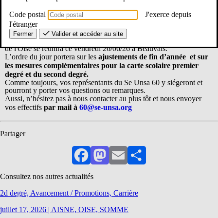
Code postal
J'exerce depuis
l'étranger
Le CSA SD (conseil social d’administration spécial départemental
Fermer
Valider et accéder au site
qui réunit organisations syndicales représentatives et administration)
de l'Oise se réunira ce vendredi 26/06/26 à Beauvais.
L’ordre du jour portera sur les
ajustements de fin d’année et sur
les mesures complémentaires
pour la carte scolaire premier
degré et du second degré.
Comme toujours, vos représentants du Se Unsa 60 y siégeront et
pourront y porter vos questions ou remarques.
Aussi, n’hésitez pas à nous contacter au plus tôt et nous envoyer
vos effectifs
par mail à
60@se-unsa.org
Partager
Facebook
Mastodon
Email
Partager
Consultez nos autres actualités
2d degré, Avancement / Promotions, Carrière
juillet 17, 2026
|
AISNE, OISE, SOMME