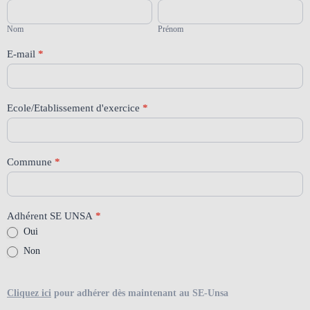
Mobilité
Nom
Prénom
professionnelle
06/10/2026
Nom
Prénom
E-mail
*
Ecole/Etablissement d'exercice
*
Commune
*
Adhérent SE UNSA
*
Oui
Non
Cliquez ici
pour adhérer dès maintenant au SE-Unsa