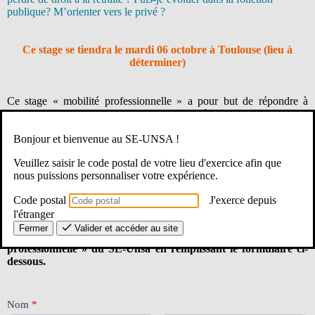
publique? M’orienter vers le privé ?
Ce stage se tiendra le mardi 06 octobre à Toulouse (lieu à
déterminer)
Ce stage « mobilité professionnelle » a pour but de répondre à
toutes vos questions, de vous rassurer, d’éviter les erreurs, bref,
d’envisager une évolution de carrière en toute connaissance de
Bonjour et bienvenue au SE-UNSA !
cause et sereinement.
Veuillez saisir le code postal de votre lieu d'exercice afin que
Il est gratuit pour les adhérents du SE-Unsa, une participation
nous puissions personnaliser votre expérience.
de 10 € (repas compris) est demandée pour les non adhérents.
Il sera possible d’adhérer sur place.
Code postal
J'exerce depuis
l'étranger
Un projet de mobilité professionnelle, ça se réfléchit, ça
Fermer
Valider et accéder au site
s’anticipe, ça se construit. Inscrivez-vous à ce stage « Mobilité
professionnelle » du SE-Unsa en remplissant le formulaire ci-
dessous.
[TOU]Stage
Nom
*