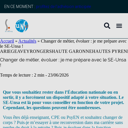
contenu
principal
EN CE MOMENT :
profitez de l’adhésion anticipée
Accueil
»
Actualités
»
Changer de métier, évoluer : je me prépare avec
le SE-Unsa !
ARIEGE
AVEYRON
GERS
HAUTE GARONNE
HAUTES PYREN
Changer de métier, évoluer : je me prépare avec le SE-Unsa
!
Temps de lecture : 2 min -
23/06/2026
Que vous souhaitiez rester dans l’Éducation nationale ou en
sortir, il y a forcément un dispositif adapté à votre situation. Le
SE-Unsa est là pour vous conseiller en fonction de votre projet.
Cependant, les questions peuvent être nombreuses.
Vous êtes déjà enseignant, CPE ou PsyEN et souhaitez changer de
corps ? Puis-je m’essayer à une reconversion dans ma carrière sans
perdre de droit à la retraite ? Puis-je évoluer dans la fonction