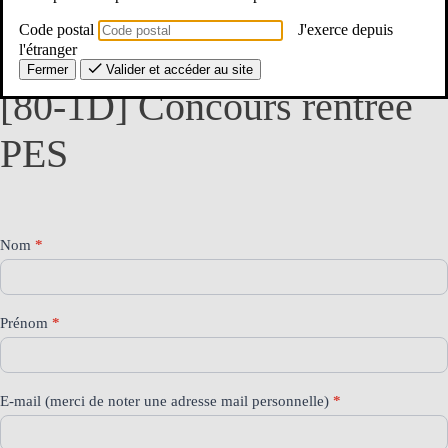
Code postal
J'exerce depuis
L’équipe du Se-UNSA de la Somme
l'étranger
Fermer
Valider et accéder au site
[80-
[80-1D] Concours rentrée
1D]
Concours
rentrée
PES
PES
Nom
*
Prénom
*
E-mail (merci de noter une adresse mail personnelle)
*