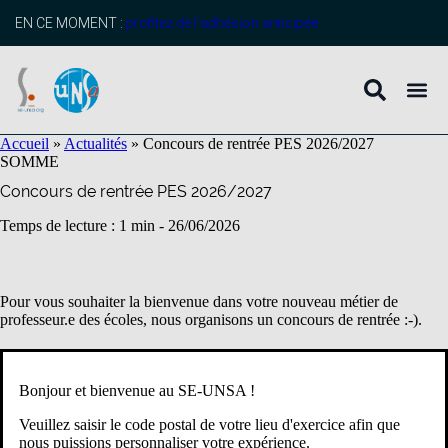
contenu
principal
EN CE MOMENT :
profitez de l’adhésion anticipée
Accueil
»
Actualités
»
Concours de rentrée PES 2026/2027
SOMME
Concours de rentrée PES 2026/2027
Temps de lecture : 1 min -
26/06/2026
Pour vous souhaiter la bienvenue dans votre nouveau métier de
professeur.e des écoles, nous organisons un concours de rentrée :-).
Pour y participer, merci de compléter le formulaire ci-dessous.
Bonjour et bienvenue au SE-UNSA !
A bientôt,
Veuillez saisir le code postal de votre lieu d'exercice afin que
nous puissions personnaliser votre expérience.
Syndicalement,