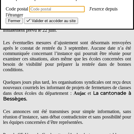
Code postal
J'exerce depuis
Par un simple courriel adressé aux organisations syndicales, le
l'étranger
directeur académique des services de l’Éducation nationale du Gard
Fermer
Valider et accéder au site
a annoncé l’annulation du CSA d’ajustement de la carte scolaire
initialement prévu le 22 juin.
Les éventuelles mesures d’ajustement sont désormais renvoyées
après le constat de rentrée du 3 septembre. Aucune date n’a été
communiquée concernant l’instance qui pourrait être réunie pour
examiner ces situations, alors même que les écoles concernées ont
besoin de visibilité pour préparer la rentrée dans de bonnes
conditions.
Quelques jours plus tard, les organisations syndicales ont reçu deux
nouveaux courriels les informant de projets de fermetures de classes
La cantonade à
dans deux écoles du département :
Aujac
et
Bessèges.
Ces annonces ont été transmises pour simple information, sans
réunion d’instance, sans débat contradictoire et sans possibilité pour
les équipes concernées d’être représentées.