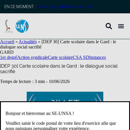
contenu
principal
EN CE MOMENT :
profitez de l’adhésion anticipée
Accueil
»
Actualités
»
[DEP 30] Carte scolaire dans le Gard : le
dialogue social sacrifié
GARD
1er degré
Action syndicale
Carte scolaire
CSA SD
Instances
[DEP 30] Carte scolaire dans le Gard : le dialogue social
sacrifié
Temps de lecture : 3 min -
10/06/2026
Bonjour et bienvenue au SE-UNSA !
Veuillez saisir le code postal de votre lieu d'exercice afin que
nous puissions personnaliser votre expérience.