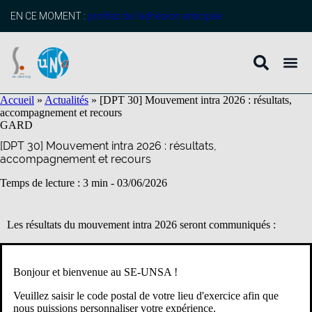
contenu
principal
EN CE MOMENT :
profitez de l’adhésion anticipée
Accueil
»
Actualités
»
[DPT 30] Mouvement intra 2026 : résultats,
accompagnement et recours
GARD
[DPT 30] Mouvement intra 2026 : résultats,
accompagnement et recours
Temps de lecture : 3 min -
03/06/2026
Les résultats du mouvement intra 2026 seront communiqués :
le
9 juin 2026
pour les personnels du second degré ;
le
12 juin 2026
pour les professeurs des écoles.
Bonjour et bienvenue au SE-UNSA !
L’accès aux résultats s’effectue dans l’application
SIAM
, rubrique
Veuillez saisir le code postal de votre lieu d'exercice afin que
« Résultats du mouvement »
.
nous puissions personnaliser votre expérience.