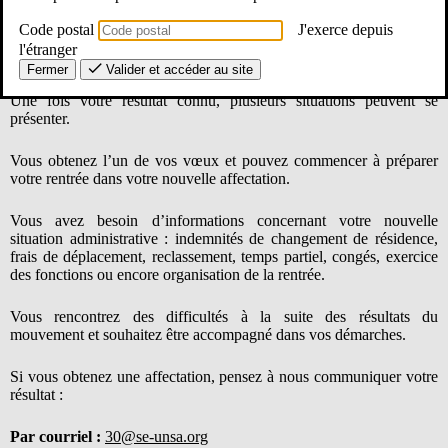
Code postal
J'exerce depuis
Les résultats du mouvement : quelles conséquences ?
l'étranger
Fermer
Valider et accéder au site
Une fois votre résultat connu, plusieurs situations peuvent se
présenter.
Vous obtenez l’un de vos vœux et pouvez commencer à préparer
votre rentrée dans votre nouvelle affectation.
Vous avez besoin d’informations concernant votre nouvelle
situation administrative : indemnités de changement de résidence,
frais de déplacement, reclassement, temps partiel, congés, exercice
des fonctions ou encore organisation de la rentrée.
Vous rencontrez des difficultés à la suite des résultats du
mouvement et souhaitez être accompagné dans vos démarches.
Si vous obtenez une affectation, pensez à nous communiquer votre
résultat :
Par courriel :
30@se-unsa.org