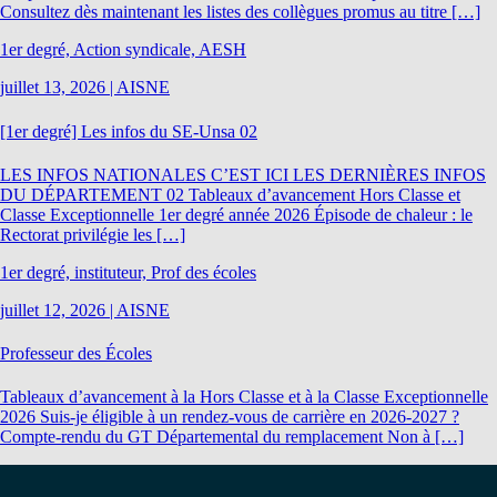
Consultez dès maintenant les listes des collègues promus au titre […]
1er degré, Action syndicale, AESH
juillet 13, 2026
|
AISNE
[1er degré] Les infos du SE-Unsa 02
LES INFOS NATIONALES C’EST ICI LES DERNIÈRES INFOS
DU DÉPARTEMENT 02 Tableaux d’avancement Hors Classe et
Classe Exceptionnelle 1er degré année 2026 Épisode de chaleur : le
Rectorat privilégie les […]
1er degré, instituteur, Prof des écoles
juillet 12, 2026
|
AISNE
Professeur des Écoles
Tableaux d’avancement à la Hors Classe et à la Classe Exceptionnelle
2026 Suis-je éligible à un rendez-vous de carrière en 2026-2027 ?
Compte-rendu du GT Départemental du remplacement Non à […]