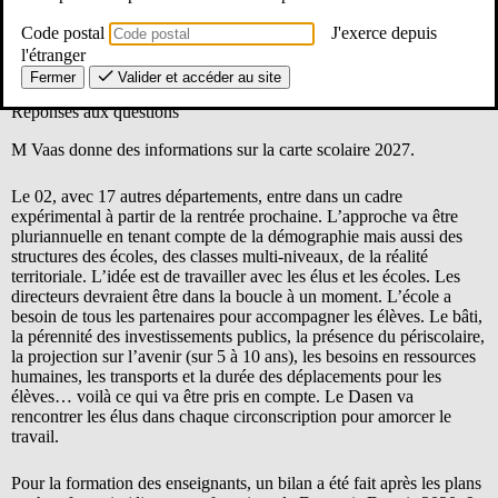
Informations sur la carte scolaire
Code postal
J'exerce depuis
Plan quadriennal de formation des enseignants
l'étranger
Les élèves à besoins éducatifs particuliers : présentation du
Fermer
Valider et accéder au site
protocole départemental actualisé.
Réponses aux questions
M Vaas donne des informations sur la carte scolaire 2027.
Le 02, avec 17 autres départements, entre dans un cadre
expérimental à partir de la rentrée prochaine. L’approche va être
pluriannuelle en tenant compte de la démographie mais aussi des
structures des écoles, des classes multi-niveaux, de la réalité
territoriale. L’idée est de travailler avec les élus et les écoles. Les
directeurs devraient être dans la boucle à un moment. L’école a
besoin de tous les partenaires pour accompagner les élèves. Le bâti,
la pérennité des investissements publics, la présence du périscolaire,
la projection sur l’avenir (sur 5 à 10 ans), les besoins en ressources
humaines, les transports et la durée des déplacements pour les
élèves… voilà ce qui va être pris en compte. Le Dasen va
rencontrer les élus dans chaque circonscription pour amorcer le
travail.
Pour la formation des enseignants, un bilan a été fait après les plans