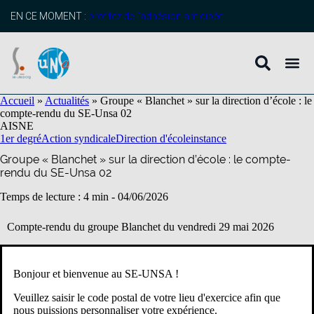
contenu
principal
EN CE MOMENT :
profitez de l’adhésion anticipée
Accueil
»
Actualités
»
Groupe « Blanchet » sur la direction d’école : le
compte-rendu du SE-Unsa 02
AISNE
1er degré
Action syndicale
Direction d'école
instance
Groupe « Blanchet » sur la direction d’école : le compte-
rendu du SE-Unsa 02
Temps de lecture : 4 min -
04/06/2026
Compte-rendu du groupe Blanchet du vendredi 29 mai 2026
Présents : M Vaas, IA-Dasen, Mme Lacout CPD adjointe à l’IA-
Dasen, Mme Kocet IEN ASH, les référentes départementales des
Bonjour et bienvenue au SE-UNSA !
directeurs, 11 directeurs d’école.
Veuillez saisir le code postal de votre lieu d'exercice afin que
Ordre du jour :
nous puissions personnaliser votre expérience.