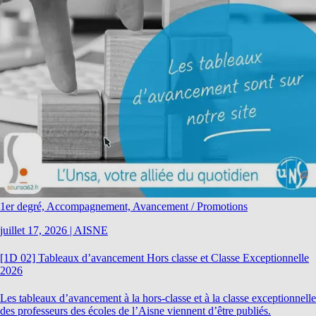
1er degré, Accompagnement, Avancement / Promotions
juillet 17, 2026
|
AISNE
[1D 02] Tableaux d’avancement Hors classe et Classe Exceptionnelle
2026
Les tableaux d’avancement à la hors-classe et à la classe exceptionnelle
des professeurs des écoles de l’Aisne viennent d’être publiés.