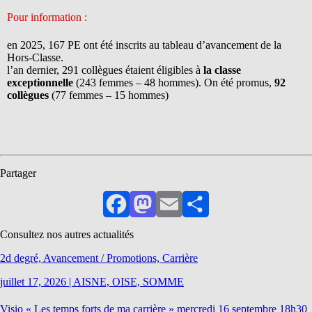
Pour information :
en 2025, 167 PE ont été inscrits au tableau d’avancement de la
Hors-Classe.
l’an dernier, 291 collègues étaient éligibles à
la classe
exceptionnelle
(243 femmes – 48 hommes). On été promus,
92
collègues
(77 femmes – 15 hommes)
Partager
Facebook
Mastodon
Email
Partager
Consultez nos autres actualités
2d degré, Avancement / Promotions, Carrière
juillet 17, 2026
|
AISNE, OISE, SOMME
Visio « Les temps forts de ma carrière » mercredi 16 septembre 18h30