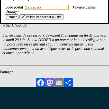
faisait pas partie de leurs vœux lors de la phase dite « d’extension »
du mouvement.
Code postal
J'exerce depuis
l'étranger
10 sur ces 17 ont engagé une procédure de recours. Plusieurs
Fermer
Valider et accéder au site
d’entre eux ont été accompagnés, au cours de cette procédure, par
le SE-UNSA 32.
Les résultats de ces recours devraient être connus en fin de journée,
le lundi 29 juin. Soit la DSDEN a pu nommer la ou le collègue sur
un poste libre ou se libérant et qui lui convient mieux… soit
malheureusement, la ou le collègue reste sur le poste non souhaité
et obtenu par défaut.
Partager
Facebook
Mastodon
Email
Partager