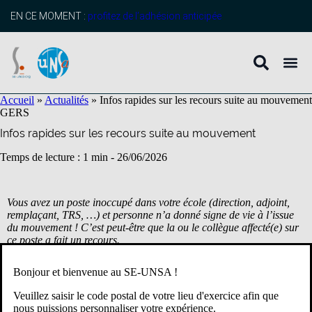
contenu
principal
EN CE MOMENT :
profitez de l’adhésion anticipée
Accueil
»
Actualités
»
Infos rapides sur les recours suite au mouvement
GERS
Infos rapides sur les recours suite au mouvement
Temps de lecture : 1 min -
26/06/2026
Vous avez un poste inoccupé dans votre école (direction, adjoint,
remplaçant, TRS, …) et personne n’a donné signe de vie à l’issue
du mouvement ! C’est peut-être que la ou le collègue affecté(e) sur
ce poste a fait un recours.
Bonjour et bienvenue au SE-UNSA !
239 collègues ont participé au mouvement départemental. Sur ces
Veuillez saisir le code postal de votre lieu d'exercice afin que
239, 17 ont été nommés, à titre provisoire, sur un poste qui ne
nous puissions personnaliser votre expérience.