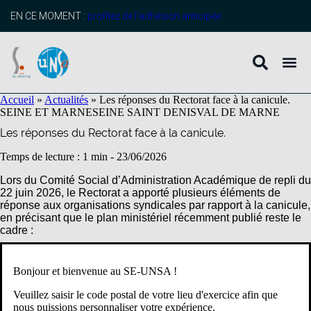
contenu
principal
EN CE MOMENT :
profitez de l’adhésion anticipée
Accueil
»
Actualités
»
Les réponses du Rectorat face à la canicule.
SEINE ET MARNE
SEINE SAINT DENIS
VAL DE MARNE
Les réponses du Rectorat face à la canicule.
Temps de lecture : 1 min -
23/06/2026
Lors du Comité Social d’Administration Académique de repli du
22 juin 2026, le Rectorat a apporté plusieurs éléments de
réponse aux organisations syndicales par rapport à la canicule,
en précisant que le plan ministériel récemment publié reste le
cadre :
Il y a la possibilité d’obtenir une autorisation d’absence sans
Bonjour et bienvenue au SE-UNSA !
perte de rémunération pour toute personne vulnérable qui en
fera la demande, avec un certificat médical.
Veuillez saisir le code postal de votre lieu d'exercice afin que
nous puissions personnaliser votre expérience.