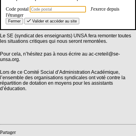
L’UNSA Education a redemandé un effort d’harmonisation sur
les établissements. Le Rectorat a répondu que cela pouvait
Code postal
J'exerce depuis
poser un problème de continuité de service, et que les
l'étranger
températures n’étaient pas les mêmes dans chaque
Fermer
Valider et accéder au site
établissement.
Le SE (syndicat des enseignants) UNSA fera remonter toutes
les situations critiques qui nous seront remontées.
Pour cela, n’hésitez pas à nous écrire au ac-creteil@se-
unsa.org.
Lors de ce Comité Social d’Administration Académique,
l’ensemble des organisations syndicales ont voté contre la
répartition de dotation en moyens pour les assistants
d’éducation.
Partager