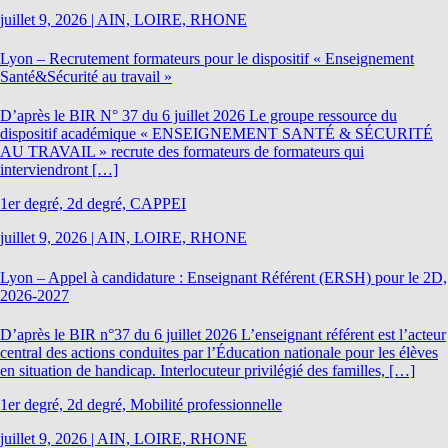
juillet 9, 2026
|
AIN, LOIRE, RHONE
Lyon – Recrutement formateurs pour le dispositif « Enseignement
Santé&Sécurité au travail »
D’après le BIR N° 37 du 6 juillet 2026 Le groupe ressource du
dispositif académique « ENSEIGNEMENT SANTÉ & SÉCURITÉ
AU TRAVAIL » recrute des formateurs de formateurs qui
interviendront […]
1er degré, 2d degré, CAPPEI
juillet 9, 2026
|
AIN, LOIRE, RHONE
Lyon – Appel à candidature : Enseignant Référent (ERSH) pour le 2D,
2026-2027
D’après le BIR n°37 du 6 juillet 2026 L’enseignant référent est l’acteur
central des actions conduites par l’Éducation nationale pour les élèves
en situation de handicap. Interlocuteur privilégié des familles, […]
1er degré, 2d degré, Mobilité professionnelle
juillet 9, 2026
|
AIN, LOIRE, RHONE