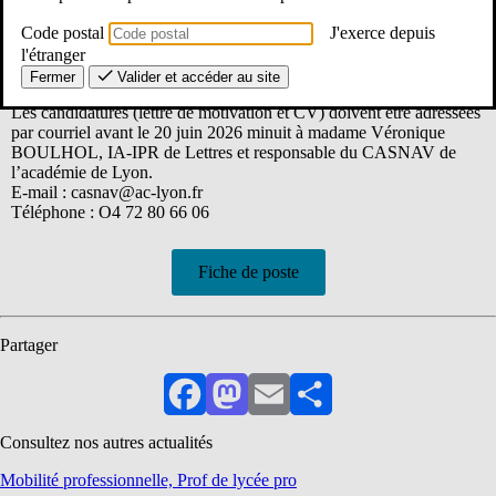
Profil :
Poste ouvert aux enseignants toutes disciplines (1er et 2nd degré).
Code postal
J'exerce depuis
Vous trouverez en annexe le descriptif précis des missions.
l'étranger
Fermer
Valider et accéder au site
Les candidatures (lettre de motivation et CV) doivent être adressées
par courriel avant le 20 juin 2026 minuit à madame Véronique
BOULHOL, IA-IPR de Lettres et responsable du CASNAV de
l’académie de Lyon.
E-mail : casnav@ac-lyon.fr
Téléphone : O4 72 80 66 06
Fiche de poste
Partager
Facebook
Mastodon
Email
Partager
Consultez nos autres actualités
Mobilité professionnelle, Prof de lycée pro