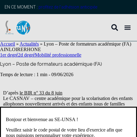
contenu
principal
EN CE MOMENT :
profitez de l’adhésion anticipée
Accueil
»
Actualités
»
Lyon – Poste de formateurs académique (FA)
AIN
LOIRE
RHONE
1er degré
2d degré
Mobilité professionnelle
Lyon – Poste de formateurs académique (FA)
Temps de lecture : 1 min -
09/06/2026
D’après
le BIR n° 33 du 8 juin
Le CASNAV – centre académique pour la scolarisation des enfants
allophones nouvellement arrivés et des enfants issus de familles
itinérantes et de voyageurs de l’académie de Lyon recrute deux
formateurs académiques (FA) pour l’année 2026-2027 à partir du
Bonjour et bienvenue au SE-UNSA !
1er septembre 2026.
Veuillez saisir le code postal de votre lieu d'exercice afin que
nous puissions personnaliser votre expérience.