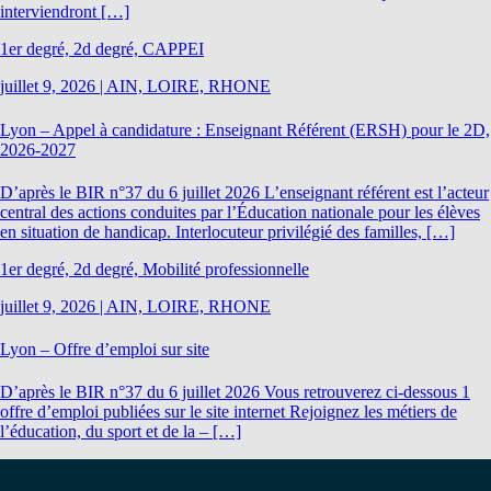
interviendront […]
1er degré, 2d degré, CAPPEI
juillet 9, 2026
|
AIN, LOIRE, RHONE
Lyon – Appel à candidature : Enseignant Référent (ERSH) pour le 2D,
2026-2027
D’après le BIR n°37 du 6 juillet 2026 L’enseignant référent est l’acteur
central des actions conduites par l’Éducation nationale pour les élèves
en situation de handicap. Interlocuteur privilégié des familles, […]
1er degré, 2d degré, Mobilité professionnelle
juillet 9, 2026
|
AIN, LOIRE, RHONE
Lyon – Offre d’emploi sur site
D’après le BIR n°37 du 6 juillet 2026 Vous retrouverez ci-dessous 1
offre d’emploi publiées sur le site internet Rejoignez les métiers de
l’éducation, du sport et de la – […]