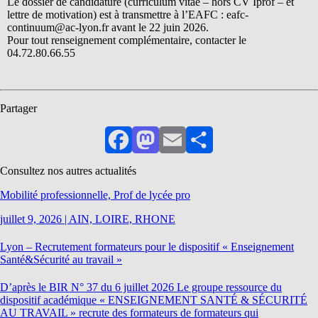
Le dossier de candidature (curriculum vitae – hors CV Iprof – et
lettre de motivation) est à transmettre à l’EAFC : eafc-
continuum@ac-lyon.fr avant le 22 juin 2026.
Pour tout renseignement complémentaire, contacter le
04.72.80.66.55
Partager
Facebook
Mastodon
Email
Partager
Consultez nos autres actualités
Mobilité professionnelle, Prof de lycée pro
juillet 9, 2026
|
AIN, LOIRE, RHONE
Lyon – Recrutement formateurs pour le dispositif « Enseignement
Santé&Sécurité au travail »
D’après le BIR N° 37 du 6 juillet 2026 Le groupe ressource du
dispositif académique « ENSEIGNEMENT SANTÉ & SÉCURITÉ
AU TRAVAIL » recrute des formateurs de formateurs qui