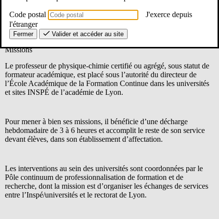
Enseignement et Education (M2E).
Ces postes sont à pourvoir au 1er septembre 2026.
Code postal
J'exerce depuis
l'étranger
Fermer
Valider et accéder au site
Missions
Le professeur de physique-chimie certifié ou agrégé, sous statut de
formateur académique, est placé sous l’autorité du directeur de
l’École Académique de la Formation Continue dans les universités
et sites INSPÉ de l’académie de Lyon.
Pour mener à bien ses missions, il bénéficie d’une décharge
hebdomadaire de 3 à 6 heures et accomplit le reste de son service
devant élèves, dans son établissement d’affectation.
Les interventions au sein des universités sont coordonnées par le
Pôle continuum de professionnalisation de formation et de
recherche, dont la mission est d’organiser les échanges de services
entre l’Inspé/universités et le rectorat de Lyon.