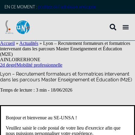
contenu
principal
EN CE MOMENT :
profitez de l’adhésion anticipée
Accueil
»
Actualités
»
Lyon – Recrutement formateurs et formatrices
intervenant dans les parcours Master Enseignement et Éducation
(M2E)
AIN
LOIRE
RHONE
2d degré
Mobilité professionnelle
Lyon – Recrutement formateurs et formatrices intervenant
dans les parcours Master Enseignement et Éducation (M2E)
Temps de lecture : 3 min -
18/06/2026
D’après le
BIR n° 34 du 15 juin 2026
Bonjour et bienvenue au SE-UNSA !
L’Ecole Académique de la Formation Continue (EAFC)) recrute,
par appel à candidatures, des professeurs du second degré pour
Veuillez saisir le code postal de votre lieu d'exercice afin que
assurer des missions de formation au sein des parcours Master
nous puissions personnaliser votre expérience.