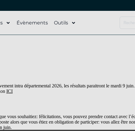
és
Évènements
Outils
ment intra départemental 2026, les résultats paraitront le mardi 9 juin
tion
ICI
ue vous souhaitiez: félicitations, vous pouvez prendre contact avec l’éc
ste alors que vous étiez en obligation de participer: vous allez être n
n juin.
 vous n’êtes pas satisfait. soit c’est un vœu non saisi et vous pouvez alo