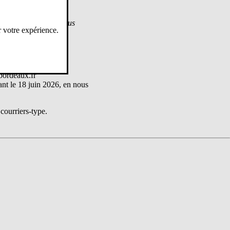
ectation.
ire une demande et nous
r votre expérience.
bordeaux.fr
t le 18 juin 2026, en nous
courriers-type.