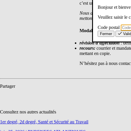
c’est un vœu saisi qui vous 
Bonjour et bien
Nous accompagnons dans leu
Veuillez saisir le
mettons à disposition des m
Code postal
Modalités pour les démar
Fermer
Vali
révision d’affectation
: dem
recours:
courrier et mandat
mettant en copie.
N’hésitez pas à nous contac
Partager
Consultez nos autres actualités
1er degré, 2d degré, Santé et Sécurité au Travail