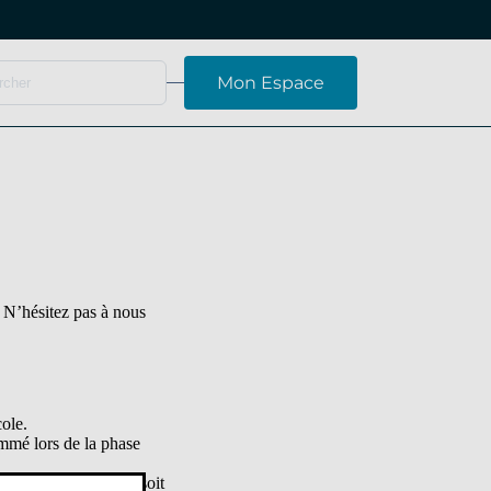
Mon Espace
. N’hésitez pas à nous
ole.
ommé lors de la phase
rs faire un recours; soit