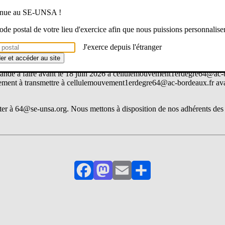
met en difficulté, vous pouvez alors faire une demande de révision d’aff
venue au SE-UNSA !
rs démarches les collègues ( en priorité adhérents) qui souhaitent fa
 code postal de votre lieu d'exercice afin que nous puissions personnalise
odèles de recours pour nos adhérents.
J'exerce depuis l'étranger
ches:
der et accéder au site
ande à faire avant le 18 juin 2026 à cellulemouvement1erdegre64@ac-
ement à transmettre à cellulemouvement1erdegre64@ac-bordeaux.fr avan
ter à 64@se-unsa.org. Nous mettons à disposition de nos adhérents des 
Facebook
Mastodon
Email
Partager