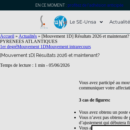
contenu
principal
EN CE MOMENT :
profitez de l’adhésion anticipée
Le SE-Unsa
Actualit
Accueil
»
Actualités
»
[Mouvement 1D] Résultats 2026 et maintenant?
PYRENEES ATLANTIQUES
1er degré
Mouvement 1D
Mouvement intra
recours
[Mouvement 1D] Résultats 2026 et maintenant?
Temps de lecture : 1 min -
05/06/2026
Vous avez participé au mouve
communiquer votre affecta
3 cas de figures:
Vous avez obtenu un poste q
Vous n’avez pas obtenu de po
d’ajustement qui débutera fi
Vous avez obtenu un poste et