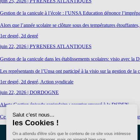
juin 25, 2026
|
PYRENEES ATLANTIQUES
Gestion de la canicule à l’école : l’UNSA Education dénonce l’imprépa
Alors que l’année scolaire se clôture sous des températures étouffant
1er degré, 2d degré
juin 22, 2026
|
PYRENEES ATLANTIQUES
Gestion de la canicule dans les établissements scolaires: visio avec 
Les représentants de l’Unsa ont participé à la visio sur la gestion de 
1er degré, 2d degré, Action syndicale
juin 22, 2026
|
DORDOGNE
Alerte Gestion épisode caniculaire : courrier envoyé à la DSDEN
Ce matin, le SE UNSA a écrit un courrier à la DSDEN et à la préfectur