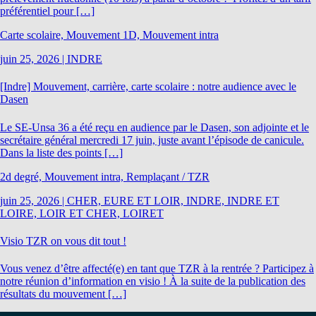
préférentiel pour […]
Carte scolaire, Mouvement 1D, Mouvement intra
juin 25, 2026
|
INDRE
[Indre] Mouvement, carrière, carte scolaire : notre audience avec le
Dasen
Le SE-Unsa 36 a été reçu en audience par le Dasen, son adjointe et le
secrétaire général mercredi 17 juin, juste avant l’épisode de canicule.
Dans la liste des points […]
2d degré, Mouvement intra, Remplaçant / TZR
juin 25, 2026
|
CHER, EURE ET LOIR, INDRE, INDRE ET
LOIRE, LOIR ET CHER, LOIRET
Visio TZR on vous dit tout !
Vous venez d’être affecté(e) en tant que TZR à la rentrée ? Participez à
notre réunion d’information en visio ! À la suite de la publication des
résultats du mouvement […]