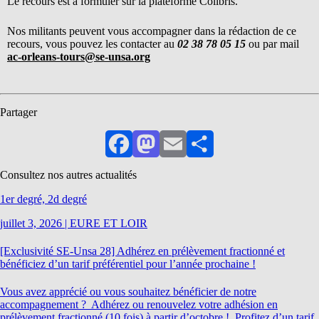
Le recours est à formuler sur la plateforme Colibris.
Nos militants peuvent vous accompagner dans la rédaction de ce
recours, vous pouvez les contacter au
02 38 78 05 15
ou par mail
ac-orleans-tours@se-unsa.org
Partager
Facebook
Mastodon
Email
Partager
Consultez nos autres actualités
1er degré, 2d degré
juillet 3, 2026
|
EURE ET LOIR
[Exclusivité SE-Unsa 28] Adhérez en prélèvement fractionné et
bénéficiez d’un tarif préférentiel pour l’année prochaine !
Vous avez apprécié ou vous souhaitez bénéficier de notre
accompagnement ? Adhérez ou renouvelez votre adhésion en
prélèvement fractionné (10 fois) à partir d’octobre ! Profitez d’un tarif