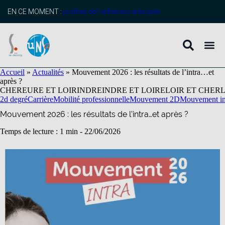
contenu
principal
EN CE MOMENT :
profitez de l’adhésion anticipée
Accueil
»
Actualités
»
Mouvement 2026 : les résultats de l’intra…et
après ?
CHER
EURE ET LOIR
INDRE
INDRE ET LOIRE
LOIR ET CHER
2d degré
Carrière
Mobilité professionnelle
Mouvement 2D
Mouvement in
Mouvement 2026 : les résultats de l’intra…et après ?
Temps de lecture : 1 min -
22/06/2026