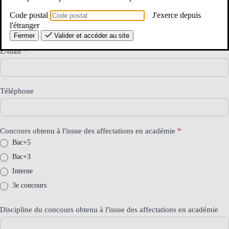
INTRA
Prénom
*
Code postal
J'exerce depuis
l'étranger
Fermer
Valider et accéder au site
E-mail
*
Téléphone
Concours obtenu à l'issue des affectations en académie
*
Bac+5
Bac+3
Interne
3e concours
Discipline du concours obtenu à l'issue des affectations en académie