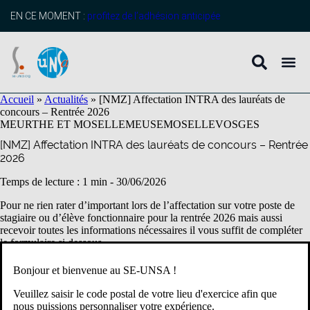
contenu
principal
EN CE MOMENT :
profitez de l’adhésion anticipée
Accueil
»
Actualités
»
[NMZ] Affectation INTRA des lauréats de
concours – Rentrée 2026
MEURTHE ET MOSELLE
MEUSE
MOSELLE
VOSGES
[NMZ] Affectation INTRA des lauréats de concours – Rentrée
2026
Temps de lecture : 1 min -
30/06/2026
Pour ne rien rater d’important lors de l’affectation sur votre poste de
stagiaire ou d’élève fonctionnaire pour la rentrée 2026 mais aussi
recevoir toutes les informations nécessaires il vous suffit de compléter
le formulaire si dessous.
Bonjour et bienvenue au SE-UNSA !
[NMZ]
Nom
*
Lauréats
Veuillez saisir le code postal de votre lieu d'exercice afin que
-
nous puissions personnaliser votre expérience.
Affectation