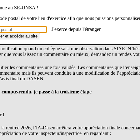
venue au SE-UNSA !
 code postal de votre lieu d'exercice afin que nous puissions personnalise
J'exerce depuis l'étranger
 avec l’évaluation de certains items ou
si je ne suis pas d’accord avec
(et la modifier jusqu’à la date butoir)
der et accéder au site
 notification quand un collègue saisi une observation dans SIAE. N’hési
mer que vous laissez un commentaire ou mieux, demandez un rendez-vo
fier les commentaires une fois validés. Les commentaires que l’enseign
mmentaire mais ils peuvent conduire à une modification de l’appréciatio
 l’avis final du DASEN.
ce compte-rendu, je passe à la troisième étape
r !
la rentrée 2026, l’IA-Dasen arrêtera votre appréciation finale concerna
ppréciation de votre inspecteur/inspectrice en regardant :