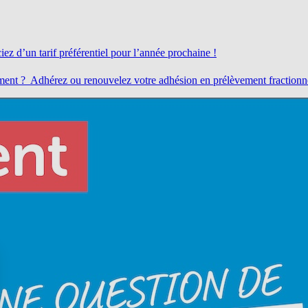
z d’un tarif préférentiel pour l’année prochaine !
t ? Adhérez ou renouvelez votre adhésion en prélèvement fractionné (10