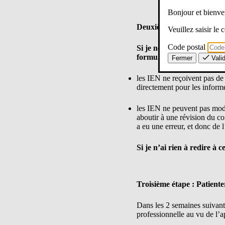
Bonjour et bien
Deuxième étape
Veuillez saisir le
Code postal
Si je ne suis pas d’accord
formuler une observation. 
Fermer
Vali
les IEN ne reçoivent pas de
directement pour les infor
les IEN ne peuvent pas modi
aboutir à une révision du co
a eu une erreur, et donc de
Si je n’ai rien à redire à 
Troisième étape : Patiente
Dans les 2 semaines suivant 
professionnelle au vu de l’a