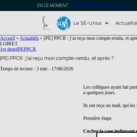
contenu
principal
EN CE MOMENT :
profitez de l’adhésion anticipée
Le SE-Unsa
Actualit
Accueil
»
Actualités
»
[PE] PPCR : j’ai reçu mon compte-rendu, et apr
LOIRET
1er degré
PE
PPCR
[PE] PPCR : j’ai reçu mon compte-rendu, et après ?
Temps de lecture : 3 min -
17/06/2026
Les collègues ayant fait pa
a quelques jours.
Ils ont reçu un mail, qui le
Première étape
Cocher la case indiquant 