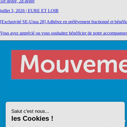
1er degré, 2d degré
juillet 3, 2026
|
EURE ET LOIR
[Exclusivité SE-Unsa 28] Adhérez en prélèvement fractionné et bénéficie
Vous avez apprécié ou vous souhaitez bénéficier de notre accompagnemen