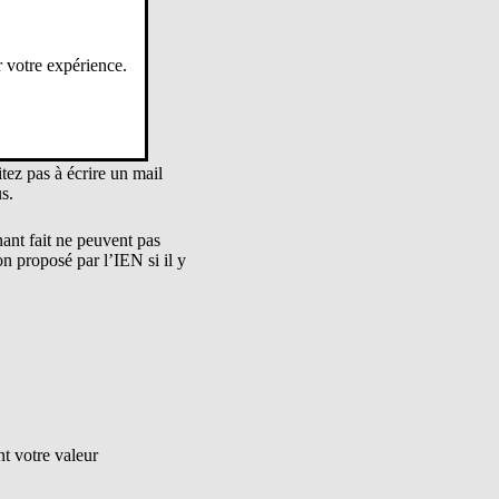
r votre expérience.
 l’avis final, je peux
tez pas à écrire un mail
us.
ant fait ne peuvent pas
n proposé par l’IEN si il y
nt votre valeur