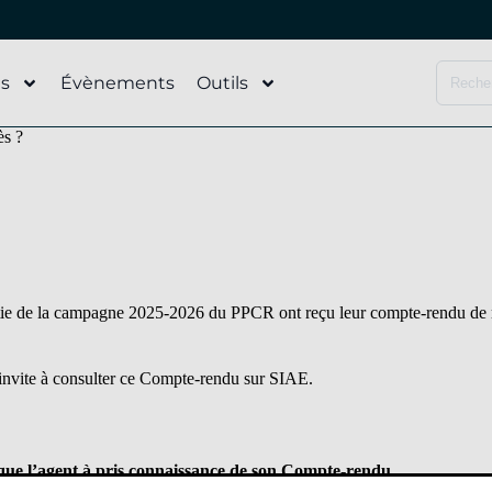
és
Évènements
Outils
ès ?
rtie de la campagne 2025-2026 du PPCR ont reçu leur compte-rendu de r
s invite à consulter ce Compte-rendu sur SIAE.
que l’agent à pris connaissance de son Compte-rendu.