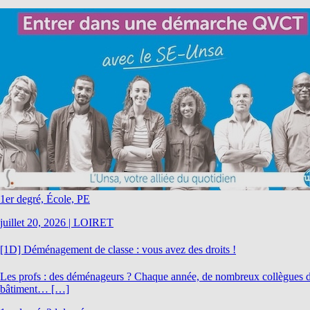
1er degré, École, PE
juillet 20, 2026
|
LOIRET
[1D] Déménagement de classe : vous avez des droits !
Les profs : des déménageurs ? Chaque année, de nombreux collègues dém
bâtiment… […]