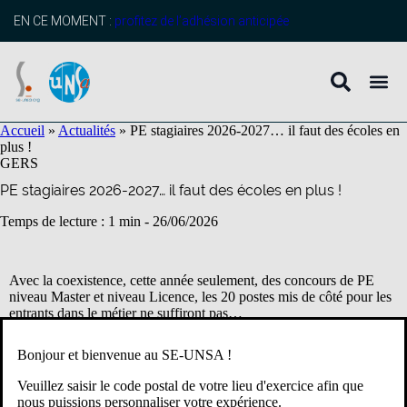
contenu
principal
EN CE MOMENT :
profitez de l’adhésion anticipée
Accueil
»
Actualités
»
PE stagiaires 2026-2027… il faut des écoles en
plus !
GERS
PE stagiaires 2026-2027… il faut des écoles en plus !
Temps de lecture : 1 min -
26/06/2026
Avec la coexistence, cette année seulement, des concours de PE
niveau Master et niveau Licence, les 20 postes mis de côté pour les
entrants dans le métier ne suffiront pas…
Bonjour et bienvenue au SE-UNSA !
Il est prévu que notre département accueille à la rentrée 2026 :
Veuillez saisir le code postal de votre lieu d'exercice afin que
nous puissions personnaliser votre expérience.