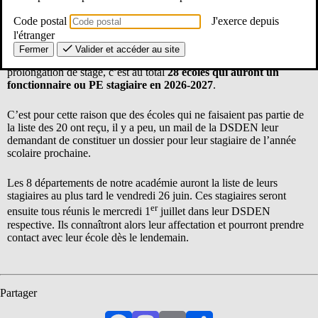
18 fonctionnaires stagiaires (concours Licence) ou PES
Code postal
J'exerce depuis
(concours master) à 100 % en classe
l'étranger
et 9 à 50 % en classe.
Fermer
Valider et accéder au site
Comme il faut, par ailleurs, trouver une classe pour une
prolongation de stage, c’est au total
28 écoles qui auront un
fonctionnaire ou PE stagiaire en 2026-2027
.
C’est pour cette raison que des écoles qui ne faisaient pas partie de
la liste des 20 ont reçu, il y a peu, un mail de la DSDEN leur
demandant de constituer un dossier pour leur stagiaire de l’année
scolaire prochaine.
Les 8 départements de notre académie auront la liste de leurs
stagiaires au plus tard le vendredi 26 juin. Ces stagiaires seront
er
ensuite tous réunis le mercredi 1
juillet dans leur DSDEN
respective. Ils connaîtront alors leur affectation et pourront prendre
contact avec leur école dès le lendemain.
Partager