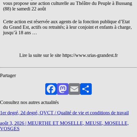
vous propose une action culturelle au Théâtre du Peuple à Bussang
(88) le samedi 22 août
Cette action est réservée aux agents de la fonction publique d’Etat
du Grand Est, actifs ou retraités; à leur conjoint et enfants à charge,
jusqu’à 18 ans …
Lire la suite sur le site https://www.srias-grandest.fr
Partager
Facebook
Mastodon
Email
Partager
Consultez nos autres actualités
1er degré, 2d degré, QVCT / Qualité de vie et conditions de travail
août 3, 2026
|
MEURTHE ET MOSELLE, MEUSE, MOSELLE,
VOSGES