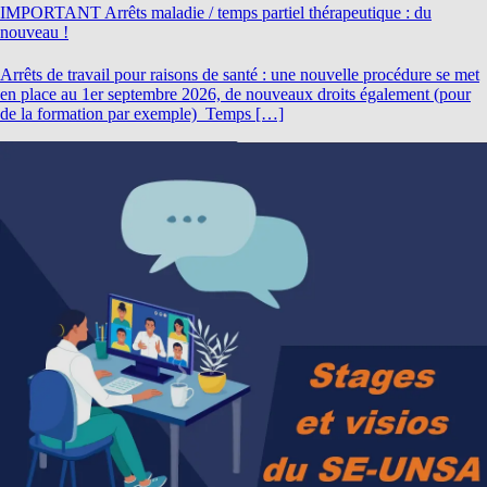
IMPORTANT Arrêts maladie / temps partiel thérapeutique : du
nouveau !
Arrêts de travail pour raisons de santé : une nouvelle procédure se met
en place au 1er septembre 2026, de nouveaux droits également (pour
de la formation par exemple) Temps […]