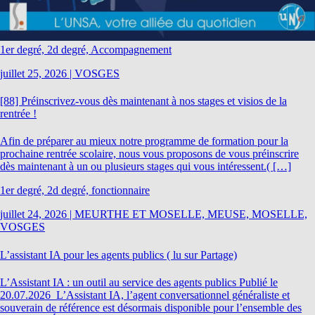
1er degré, 2d degré, Accompagnement
juillet 25, 2026
|
VOSGES
[88] Préinscrivez-vous dès maintenant à nos stages et visios de la
rentrée !
Afin de préparer au mieux notre programme de formation pour la
prochaine rentrée scolaire, nous vous proposons de vous préinscrire
dès maintenant à un ou plusieurs stages qui vous intéressent.( […]
1er degré, 2d degré, fonctionnaire
juillet 24, 2026
|
MEURTHE ET MOSELLE, MEUSE, MOSELLE,
VOSGES
L’assistant IA pour les agents publics ( lu sur Partage)
L’Assistant IA : un outil au service des agents publics Publié le
20.07.2026 L’Assistant IA, l’agent conversationnel généraliste et
souverain de référence est désormais disponible pour l’ensemble des