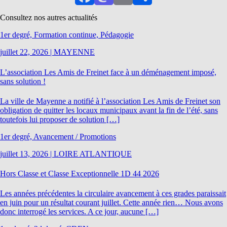
Facebook
Mastodon
Email
Partager
Consultez nos autres actualités
1er degré, Formation continue, Pédagogie
juillet 22, 2026
|
MAYENNE
L’association Les Amis de Freinet face à un déménagement imposé,
sans solution !
La ville de Mayenne a notifié à l’association Les Amis de Freinet son
obligation de quitter les locaux municipaux avant la fin de l’été, sans
toutefois lui proposer de solution […]
1er degré, Avancement / Promotions
juillet 13, 2026
|
LOIRE ATLANTIQUE
Hors Classe et Classe Exceptionnelle 1D 44 2026
Les années précédentes la circulaire avancement à ces grades paraissait
en juin pour un résultat courant juillet. Cette année rien… Nous avons
donc interrogé les services. A ce jour, aucune […]