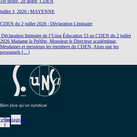
1er degré, 2d degré, CDEN
juillet 3, 2026
|
MAYENNE
CDEN du 2 juillet 2026 : Déclaration Liminaire
Déclaration liminaire de l’Unsa Éducation 53 au CDEN du 2 juillet
2026 Madame la Préfète, Monsieur le Directeur académique,
Mesdames et messieurs les membres du CDEN, Alors que les
personnels […]
Bien plus qu'un syndicat
cebook-
Instagram
f