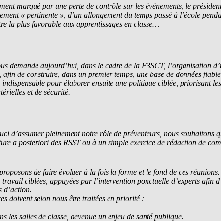
ment marqué par une perte de contrôle sur les événements, le président
rement « pertinente », d’un allongement du temps passé à l’école pendan
re la plus favorable aux apprentissages en classe…
ande aujourd’hui, dans le cadre de la F3SCT, l’organisation d’un
, afin de construire, dans un premier temps, une base de données fiable 
t indispensable pour élaborer ensuite une politique ciblée, priorisant les 
érielles et de sécurité.
ouci d’assumer pleinement notre rôle de préventeurs, nous souhaitons q
ecture a posteriori des RSST ou à un simple exercice de rédaction de com
oposons de faire évoluer à la fois la forme et le fond de ces réunions.
 travail ciblées, appuyées par l’intervention ponctuelle d’experts afin d’
s d’action.
es doivent selon nous être traitées en priorité :
 les salles de classe, devenue un enjeu de santé publique.