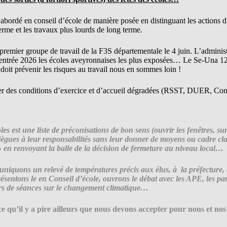
tre abordé en conseil d’école de manière posée en distinguant les actions 
terme et les travaux plus lourds de long terme.
n premier groupe de travail de la F3S départementale le 4 juin. L’adminis
a rentrée 2026 les écoles aveyronnaises les plus exposées… Le Se-Una 1
oit prévenir les risques au travail nous en sommes loin !
er des conditions d’exercice et d’accueil dégradées (RSST, DUER, Cons
s est une liste de préconisations de bon sens (ouvrir les fenêtres, surv
llègues à leur responsabilités sans leur donner de moyens ou cadre clai
» en renvoyant la balle de la décision de fermeture au niveau local…
niquons un relevé de températures précis aux élus, à la préfecture, 
résentons le en Conseil d’école, ouvrons le débat avec les APE, les p
lors de séances sur le changement climatique…
ce qu’il y a pire ailleurs que nous devons accepter pour nous et nos