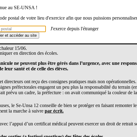
ménagement horaire décidé par le chef d’établissement
venue au SE-UNSA !
el sur site
 code postal de votre lieu d'exercice afin que nous puissions personnalise
J'exerce depuis l'étranger
ière sera observée pour les familles qui souhaiteraient garder, à titre ex
der et accéder au site
onne information du directeur, de la directrice d’école ou de la cheffe 
chaleur 15/06.
iquer en direction des écoles.
nicule ne peuvent plus être gérés dans l’urgence, avec une responsab
 leur santé et de celle des élèves.
 et directeurs ont reçu des consignes pratiques mais non opérationnelles
nsignes préfectorales engagent un peu plus la responsabilité du terrain (e
vait prévu un cadre, la préfecture : on avait communiqué la couleur de la
auses, le Se-Unsa 12 conseille de bien se protéger en faisant remonter 
ment la marche à suivre
par écrit.
vec l’appui d’un certificat médical peuvent exercer un droit de retrait s
des sorties (a fortiori sportives) des fêtes des écoles…