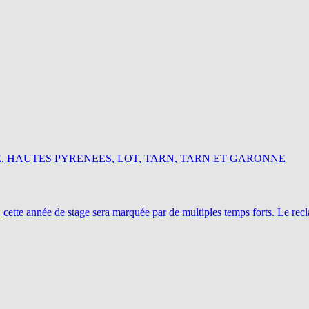
, HAUTES PYRENEES, LOT, TARN, TARN ET GARONNE
 cette année de stage sera marquée par de multiples temps forts. Le re