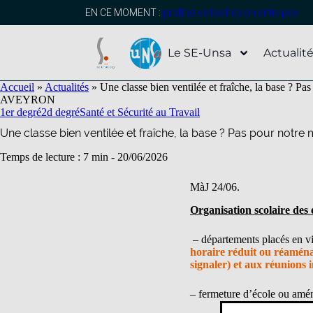
contenu
principal
EN CE MOMENT :
profitez de l’adhésion anticipée
Le SE-Unsa
Actualit
Accueil
»
Actualités
»
Une classe bien ventilée et fraîche, la base ? Pas
AVEYRON
1er degré
2d degré
Santé et Sécurité au Travail
Une classe bien ventilée et fraîche, la base ? Pas pour notre m
Temps de lecture : 7 min -
20/06/2026
MàJ 24/06.
Organisation scolaire des 
– départements placés en vi
horaire réduit ou réaménag
signaler) et aux réunions i
– fermeture d’école ou aména