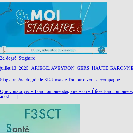
2d degré, Stagiaire
juillet 13, 2026
|
ARIEGE, AVEYRON, GERS, HAUTE GARONNE
Stagiaire 2nd degré : le SE-Unsa de Toulouse vous accompagne
Que vous soyez « Fonctionnaire-stagiaire » ou « Élève-fonctionnaire »,
aussi […]