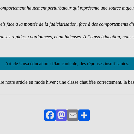
 comportement hautement perturbateur qui représente une source majeur
els face à la montée de la judiciarisation, face à des comportements d’
ponses rapides, coordonnées, et ambitieuses. A l’Unsa éducation, nous
Article Unsa éducation : Plan canicule, des réponses insuffisantes.
re notre article en mode hiver : une classe chauffée correctement, la ba
Facebook
Mastodon
Email
Partager