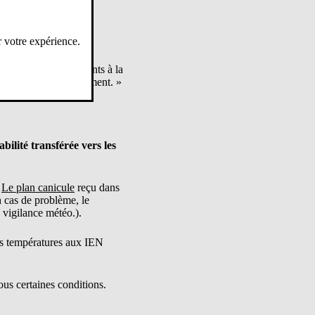
r votre expérience.
ceptionnel, leurs enfants à la
ou du chef d’établissement. »
ilité transférée vers les
.
Le plan canicule
reçu dans
n cas de problème, le
 vigilance météo.).
les températures aux IEN
ous certaines conditions.