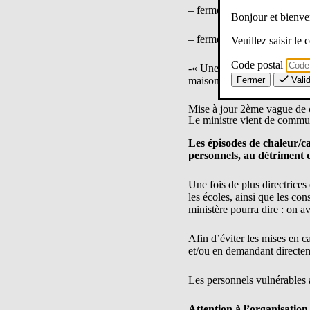
– fermeture de collège ou a
Bonjour et bien
– fermeture = aucun personn
Veuillez saisir le
Code postal
-« Une bienveillance particul
Fermer
Vali
maison, sous réserve de la b
Mise à jour 2ème vague de 
Le ministre vient de commun
Les épisodes de chaleur/ca
personnels, au détriment de
Une fois de plus directrices
les écoles, ainsi que les co
ministère pourra dire : on a
Afin d’éviter les mises en c
et/ou en demandant directe
Les personnels vulnérables a
Attention à l’organisation 