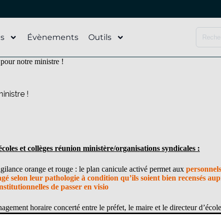
és
Évènements
Outils
 pour notre ministre !
inistre !
écoles et collèges réunion ministère/organisations syndicales :
gilance orange et rouge : le plan canicule activé permet aux
personnels
é selon leur pathologie à condition qu’ils soient bien recensés aupr
nstitutionnelles de passer en visio
gement horaire concerté entre le préfet, le maire et le directeur d’écol