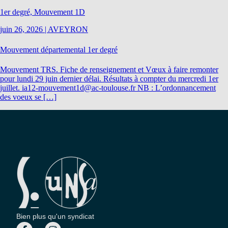
1er degré, Mouvement 1D
juin 26, 2026
|
AVEYRON
Mouvement départemental 1er degré
Mouvement TRS. Fiche de renseignement et Vœux à faire remonter
pour lundi 29 juin dernier délai. Résultats à compter du mercredi 1er
juillet. ia12-mouvement1d@ac-toulouse.fr NB : L’ordonnancement
des voeux se […]
Bien plus qu'un syndicat