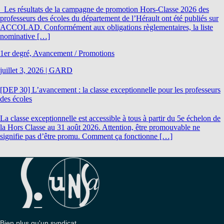
Les résultats de la campagne de promotion Hors-Classe 2026 des
professeurs des écoles du département de l’Hérault ont été publiés sur
ACCOLAD. Conformément aux obligations règlementaires, la liste
nominative […]
1er degré, Avancement / Promotions
juillet 3, 2026
|
GARD
[DEP 30] L’avancement : la classe exceptionnelle pour les professeurs
des écoles
La classe exceptionnelle est accessible à tous à partir du 5e échelon de
la Hors Classe au 31 août 2026. Attention, être promouvable ne
signifie pas d’être promu. Comment ça fonctionne […]
Bien plus qu'un syndicat