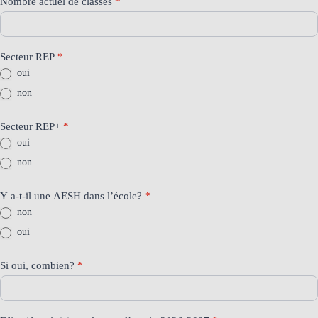
Nombre actuel de classes
*
Secteur REP
*
oui
non
Secteur REP+
*
oui
non
Y a-t-il une AESH dans l’école?
*
non
oui
Si oui, combien?
*