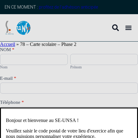
contenu
principal
EN CE MOMENT :
profitez de l’adhésion anticipée
Accueil
»
78 – Carte scolaire – Phase 2
78
NOM
*
–
Nom
Prénom
Carte
scolaire
Nom
Prénom
–
Phase
E-mail
*
2
Téléphone
*
Bonjour et bienvenue au SE-UNSA !
Circonscription
*
Veuillez saisir le code postal de votre lieu d'exercice afin que
nous puissions personnaliser votre expérience.